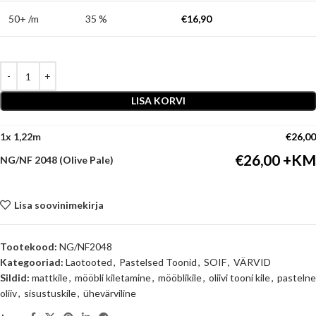
50+ /m
35 %
€
16,90
LISA KORVI
1
x
€
26,00
€
26,00
NG/NF 2048 (Olive Pale)
Lisa soovinimekirja
Tootekood:
NG/NF2048
Kategooriad:
Laotooted
,
Pastelsed Toonid
,
SOIF
,
VÄRVID
Sildid:
mattkile
,
mööbli kiletamine
,
mööblikile
,
oliivi tooni kile
,
pastelne
oliiv
,
sisustuskile
,
ühevärviline