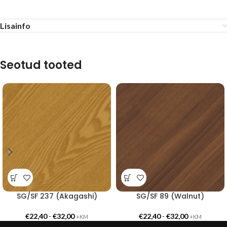
Lisainfo
Seotud tooted
SG/SF 237 (Akagashi)
SG/SF 89 (Walnut)
€
22,40
-
€
32,00
€
22,40
-
€
32,00
+KM
+KM