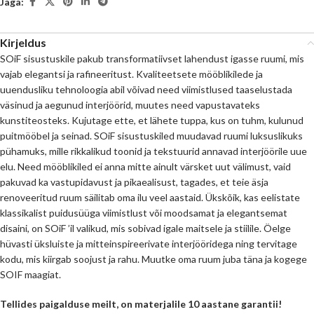
Jaga:
Kirjeldus
SOiF sisustuskile pakub transformatiivset lahendust igasse ruumi, mis
vajab elegantsi ja rafineeritust. Kvaliteetsete mööblikilede ja
uuendusliku tehnoloogia abil võivad need viimistlused taaselustada
väsinud ja aegunud interjöörid, muutes need vapustavateks
kunstiteosteks. Kujutage ette, et lähete tuppa, kus on tuhm, kulunud
puitmööbel ja seinad. SOiF sisustuskiled muudavad ruumi luksuslikuks
pühamuks, mille rikkalikud toonid ja tekstuurid annavad interjöörile uue
elu. Need mööblikiled ei anna mitte ainult värsket uut välimust, vaid
pakuvad ka vastupidavust ja pikaealisust, tagades, et teie äsja
renoveeritud ruum säilitab oma ilu veel aastaid. Ükskõik, kas eelistate
klassikalist puidusüüga viimistlust või moodsamat ja elegantsemat
disaini, on SOiF ’il valikud, mis sobivad igale maitsele ja stiilile. Öelge
hüvasti üksluiste ja mitteinspireerivate interjööridega ning tervitage
kodu, mis kiirgab soojust ja rahu. Muutke oma ruum juba täna ja kogege
SOIF maagiat.
Tellides paigalduse meilt, on materjalile 10 aastane garantii!