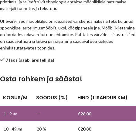
printimis- ja reljeeftrükitehnoloogia antakse mööblikilele naturaalse
materjali tunnetus ja tekstuur.
Ühevärvilised mööblikiled on ideaalsed värskendamaks näiteks kulunud
spoonkilpe, eritellimusmööblit, uksi, köögipaneele jne. Mööbli kiletamine
on kordades odavam kui uue ehitamine. Puhtates värvides sisustuskiled
on saadaval mati ja läikiva pinnaga ning saadaval pea kõikides
enimkasutatavates toonides.
7 laos (saab järeltellida)
Osta rohkem ja säästa!
KOGUS/M
SOODUS (%)
HIND (LISANDUB KM)
1 - 9
/m
—
€
26,00
10 - 49 /m
20 %
€
20,80