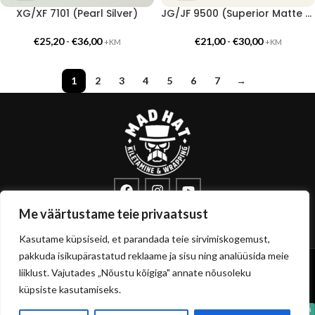
XG/XF 7101 (Pearl Silver)
JG/JF 9500 (Superior Matte Solid White)
€
25,20
-
€
36,00
€
21,00
-
€
30,00
+KM
+KM
1
2
3
4
5
6
7
→
info@sisustuskile.ee
+372 53715972
Me väärtustame teie privaatsust
Pärnu mnt 160E, 11317 Tallinn
Kasutame küpsiseid, et parandada teie sirvimiskogemust,
pakkuda isikupärastatud reklaame ja sisu ning analüüsida meie
Copyright
sisustuskile.ee
© 2026
liiklust. Vajutades „Nõustu kõigiga" annate nõusoleku
Privaatsuspoliitika
Müügitingimused
küpsiste kasutamiseks.