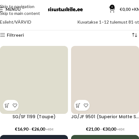
Skip to navigation
0
MENÜÜ
€
0,00
Skip to main content
Esileht
VÄRVID
Kuvatakse 1–12 tulemust 81-st
Filtreeri
SG/SF 1199 (Taupe)
JG/JF 9501 (Superior Matte Solid Cotton)
€
16,90
-
€
26,00
€
21,00
-
€
30,00
+KM
+KM