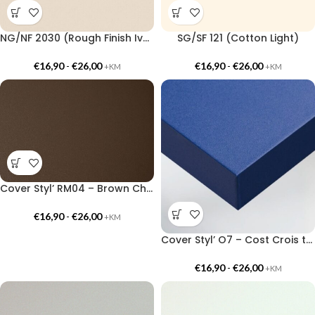
NG/NF 2030 (Rough Finish Ivory)
SG/SF 121 (Cotton Light)
€
16,90
-
€
26,00
€
16,90
-
€
26,00
+KM
+KM
Cover Styl’ RM04 – Brown Chocolate
€
16,90
-
€
26,00
+KM
Cover Styl’ O7 – Cost Crois tumesinine
€
16,90
-
€
26,00
+KM