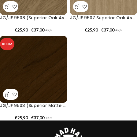
JG/JF 9508 (Superior Oak Ash)
JG/JF 9507 Superior Oak Ash Light
€
25,90
-
€
37,00
€
25,90
-
€
37,00
+KM
+KM
KUUM
JG/JF 9503 (Superior Matte Walnut)
€
25,90
-
€
37,00
+KM