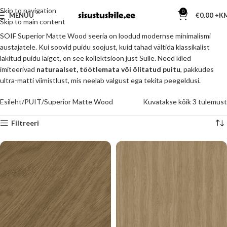
Skip to navigation
0
MENÜÜ
€
0,00
Skip to main content
SOIF Superior Matte Wood seeria on loodud modernse minimalismi
austajatele. Kui soovid puidu soojust, kuid tahad vältida klassikalist
lakitud puidu läiget, on see kollektsioon just Sulle. Need kiled
imiteerivad
naturaalset, töötlemata või õlitatud puitu
, pakkudes
ultra-matti viimistlust, mis neelab valgust ega tekita peegeldusi.
Esileht
PUIT
Superior Matte Wood
Kuvatakse kõik 3 tulemust
Filtreeri