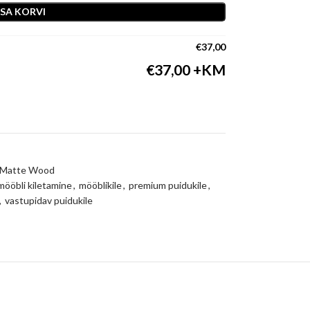
ISA KORVI
€
37,00
€
37,00
r Matte Wood
mööbli kiletamine
,
mööblikile
,
premium puidukile
,
,
vastupidav puidukile