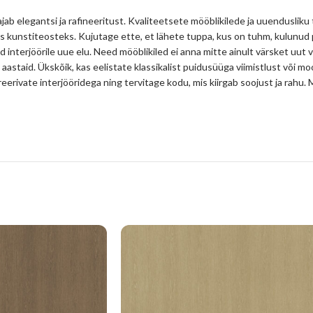
jab elegantsi ja rafineeritust. Kvaliteetsete mööblikilede ja uuendusliku
s kunstiteosteks. Kujutage ette, et lähete tuppa, kus on tuhm, kulunud
d interjöörile uue elu. Need mööblikiled ei anna mitte ainult värsket uut 
 aastaid. Ükskõik, kas eelistate klassikalist puidusüüga viimistlust või mo
spireerivate interjööridega ning tervitage kodu, mis kiirgab soojust ja ra