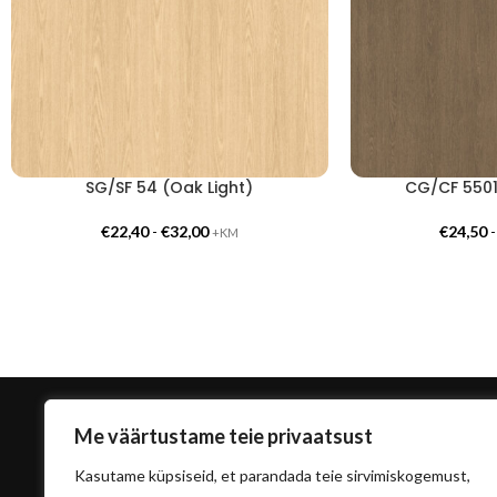
SG/SF 54 (Oak Light)
CG/CF 5501
€
22,40
-
€
32,00
€
24,50
+KM
Me väärtustame teie privaatsust
Kasutame küpsiseid, et parandada teie sirvimiskogemust,