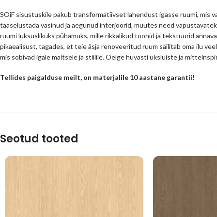
SOiF sisustuskile pakub transformatiivset lahendust igasse ruumi, mis va
taaselustada väsinud ja aegunud interjöörid, muutes need vapustavatek
ruumi luksuslikuks pühamuks, mille rikkalikud toonid ja tekstuurid annava
pikaealisust, tagades, et teie äsja renoveeritud ruum säilitab oma ilu veel
mis sobivad igale maitsele ja stiilile. Öelge hüvasti üksluiste ja mittein
Tellides paigalduse meilt, on materjalile 10 aastane garantii!
Seotud tooted