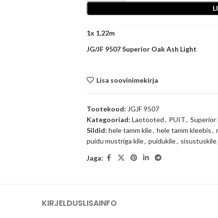
L
1
x
JG/JF 9507 Superior Oak Ash Light
Lisa soovinimekirja
Tootekood:
JGJF 9507
Kategooriad:
Laotooted
,
PUIT
,
Superio
Sildid:
hele tamm kile
,
hele tamm kleebis
,
puidu mustriga kile
,
puidukile
,
sisustuskile
Jaga:
KIRJELDUS
LISAINFO