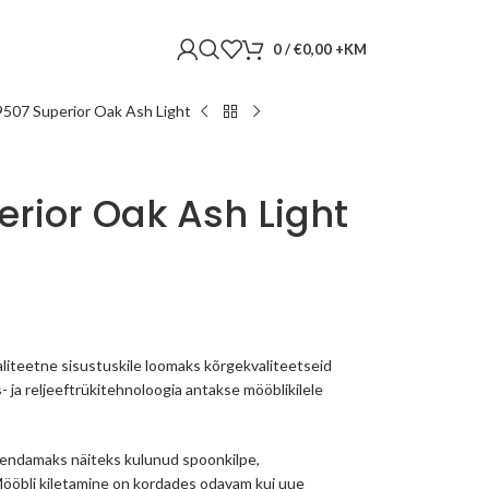
0
/
€
0,00
9507 Superior Oak Ash Light
rior Oak Ash Light
liteetne sisustuskile loomaks kõrgekvaliteetseid
s- ja reljeeftrükitehnoloogia antakse mööblikilele
skendamaks näiteks kulunud spoonkilpe,
 Mööbli kiletamine on kordades odavam kui uue