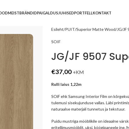
POOD
MEIST
BRÄNDID
PAIGALDUSJUHISED
PORTFELL
KONTAKT
Esileht
PUIT
Superior Matte Wood
JG/JF 
SOIF
JG/JF 9507 Supe
€
37,00
+KM
Rulli laius 1,22m
SOiF ehk Samsung Interior Film on kõrgekva
tulemusi sisekujunduse vallas. Läbi printimi
naturaalse materjali tunnetus ja tekstuur.
Puidu mustriga mööblikile on ideaalne vär
eritellimusmööblit, uksi, köögipaneele jne.