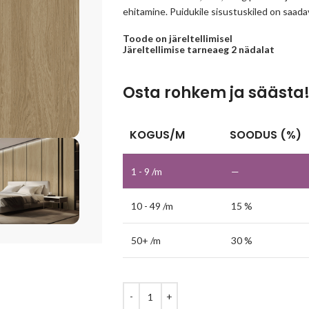
ehitamine. Puidukile sisustuskiled on saadava
Toode on järeltellimisel
Järeltellimise tarneaeg 2 nädalat
Osta rohkem ja säästa
KOGUS/M
SOODUS (%)
1 - 9
/m
—
10 - 49 /m
15 %
50+ /m
30 %