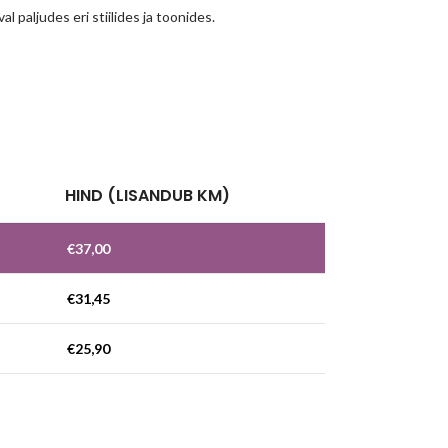
l paljudes eri stiilides ja toonides.
!
HIND (LISANDUB KM)
€
37,00
€
31,45
€
25,90