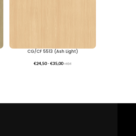
CG/CF 5513 (Ash Light)
CG/CF 
€
24,50
-
€
35,00
€
24,
+KM