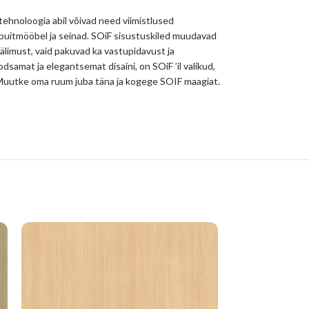
 tehnoloogia abil võivad need viimistlused
 puitmööbel ja seinad. SOiF sisustuskiled muudavad
välimust, vaid pakuvad ka vastupidavust ja
odsamat ja elegantsemat disaini, on SOiF ’il valikud,
hu. Muutke oma ruum juba täna ja kogege SOIF maagiat.