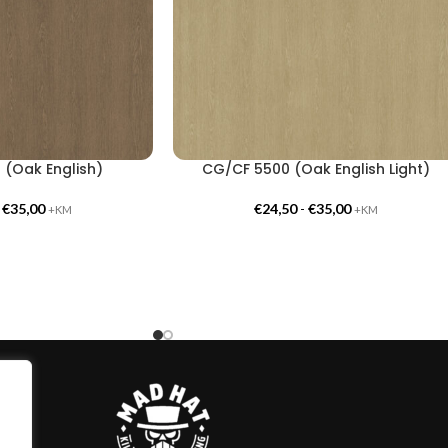
 (Oak English)
CG/CF 5500 (Oak English Light)
-
€
35,00
€
24,50
-
€
35,00
+KM
+KM