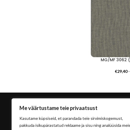
MG/MF 3062 (
€
29,40
Me väärtustame teie privaatsust
Kasutame küpsiseid, et parandada teie sirvimiskogemust,
pakkuda isikupärastatud reklaame ja sisu ning analüüsida mei