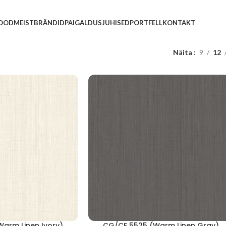
POOD
MEIST
BRÄNDID
PAIGALDUSJUHISED
PORTFELL
KONTAKT
Näita
9
12
arm Linen Ivory)
CG/CF 5525 (Warm Linen Gray)