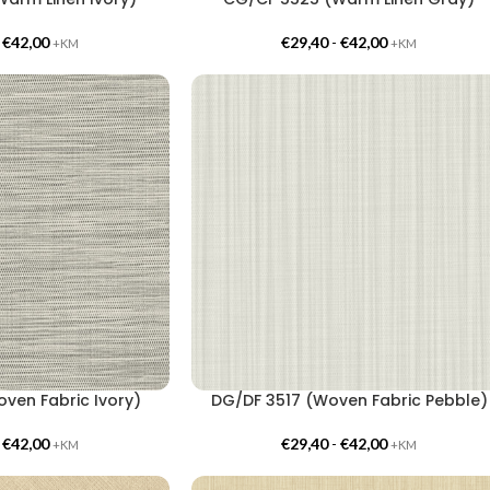
-
€
42,00
€
29,40
-
€
42,00
+KM
+KM
ven Fabric Ivory)
DG/DF 3517 (Woven Fabric Pebble)
-
€
42,00
€
29,40
-
€
42,00
+KM
+KM