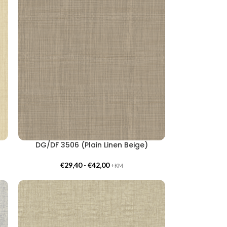
DG/DF 3506 (Plain Linen Beige)
€
29,40
-
€
42,00
+KM