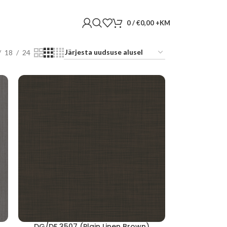
0
/
€
0,00
18
24
DG/DF 3507 (Plain Linen Brown)