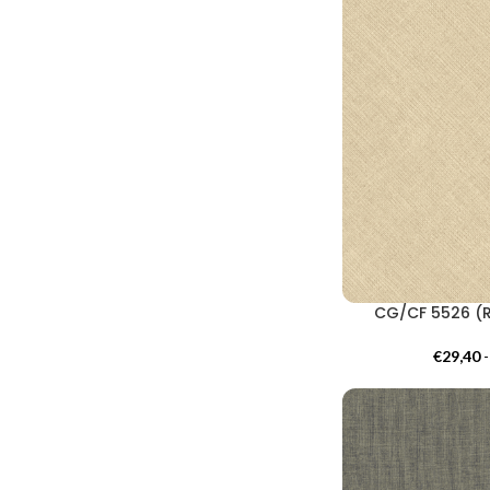
CG/CF 5526 (R
€
29,40