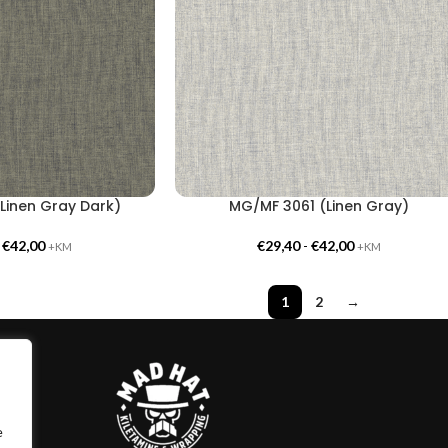
Linen Gray Dark)
MG/MF 3061 (Linen Gray)
-
€
42,00
€
29,40
-
€
42,00
+KM
+KM
1
2
→
e