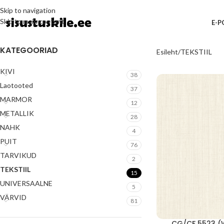
Skip to navigation
Skip to main content
E-
KATEGOORIAD
Esileht
TEKSTIIL
KIVI
38
Laotooted
37
MARMOR
12
METALLIK
28
NAHK
4
PUIT
76
TARVIKUD
2
TEKSTIIL
15
UNIVERSAALNE
5
VÄRVID
81
CG/CF 5523 (W