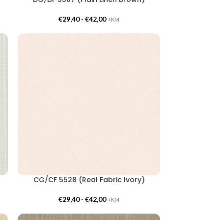
€
29,40
-
€
42,00
+KM
CG/CF 5528 (Real Fabric Ivory)
€
29,40
-
€
42,00
+KM