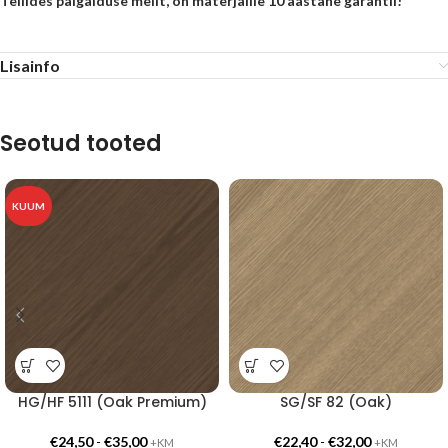
Tellides paigalduse meilt, on materjalile 10 aastane garantii!
Lisainfo
Seotud tooted
KUUM
HG/HF 5111 (Oak Premium)
SG/SF 82 (Oak)
€
24,50
-
€
35,00
€
22,40
-
€
32,00
+KM
+KM