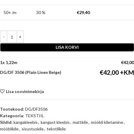
50+ /m
30 %
€
29,40
LISA KORVI
1
x
€
42,00
€
42,00
DG/DF 3506 (Plain Linen Beige)
Lisa soovinimekirja
Tootekood:
DG/DF3506
Kategooria:
TEKSTIIL
Sildid:
kangakleebis
,
kangast kleebis
,
mattkile
,
mööbli kiletamine
,
mööblikile
,
sisustuskile
,
tekstiilkile