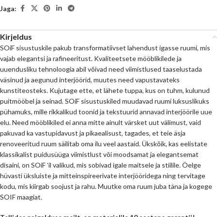
Jaga:
Kirjeldus
SOiF sisustuskile pakub transformatiivset lahendust igasse ruumi, mis
vajab elegantsi ja rafineeritust. Kvaliteetsete mööblikilede ja
uuendusliku tehnoloogia abil võivad need viimistlused taaselustada
väsinud ja aegunud interjöörid, muutes need vapustavateks
kunstiteosteks. Kujutage ette, et lähete tuppa, kus on tuhm, kulunud
puitmööbel ja seinad. SOiF sisustuskiled muudavad ruumi luksuslikuks
pühamuks, mille rikkalikud toonid ja tekstuurid annavad interjöörile uue
elu. Need mööblikiled ei anna mitte ainult värsket uut välimust, vaid
pakuvad ka vastupidavust ja pikaealisust, tagades, et teie äsja
renoveeritud ruum säilitab oma ilu veel aastaid. Ükskõik, kas eelistate
klassikalist puidusüüga viimistlust või moodsamat ja elegantsemat
disaini, on SOiF ’il valikud, mis sobivad igale maitsele ja stiilile. Öelge
hüvasti üksluiste ja mitteinspireerivate interjööridega ning tervitage
kodu, mis kiirgab soojust ja rahu. Muutke oma ruum juba täna ja kogege
SOIF maagiat.