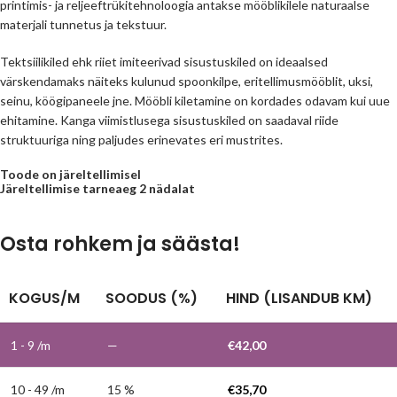
printimis- ja reljeeftrükitehnoloogia antakse mööblikilele naturaalse
materjali tunnetus ja tekstuur.
Tektsiilikiled ehk riiet imiteerivad sisustuskiled on ideaalsed
värskendamaks näiteks kulunud spoonkilpe, eritellimusmööblit, uksi,
seinu, köögipaneele jne. Mööbli kiletamine on kordades odavam kui uue
ehitamine. Kanga viimistlusega sisustuskiled on saadaval riide
struktuuriga ning paljudes erinevates eri mustrites.
Toode on järeltellimisel
Järeltellimise tarneaeg 2 nädalat
Osta rohkem ja säästa!
KOGUS/M
SOODUS (%)
HIND (LISANDUB KM)
1 - 9
/m
—
€
42,00
10 - 49 /m
15 %
€
35,70