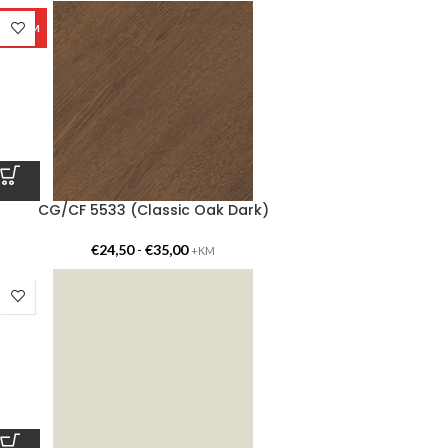
KUUM
CG/CF 5533 (Classic Oak Dark)
€
24,50
-
€
35,00
+KM