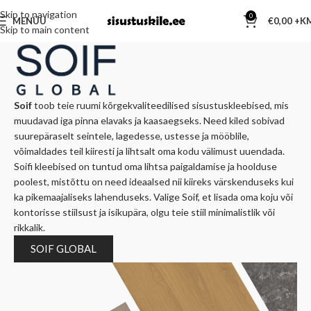
Skip to navigation
0
MENÜÜ
€
0,00
Skip to main content
Soif
toob teie ruumi kõrgekvaliteedilised sisustuskleebised, mis
muudavad iga pinna elavaks ja kaasaegseks. Need kiled sobivad
suurepäraselt seintele, lagedesse, ustesse ja mööblile,
võimaldades teil kiiresti ja lihtsalt oma kodu välimust uuendada.
Soifi kleebised on tuntud oma lihtsa paigaldamise ja hoolduse
poolest, mistõttu on need ideaalsed nii kiireks värskenduseks kui
ka pikemaajaliseks lahenduseks. Valige Soif, et lisada oma koju või
kontorisse stiilsust ja isikupära, olgu teie stiil minimalistlik või
rikkalik.
SOIF GLOBAL