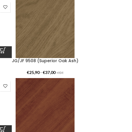
JG/JF 9508 (Superior Oak Ash)
€
25,90
-
€
37,00
+KM