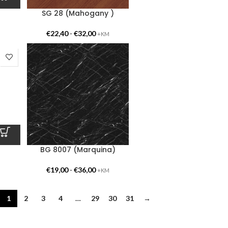
SG 28 (Mahogany )
€
22,40
-
€
32,00
+KM
BG 8007 (Marquina)
€
19,00
-
€
36,00
+KM
1
2
3
4
…
29
30
31
→