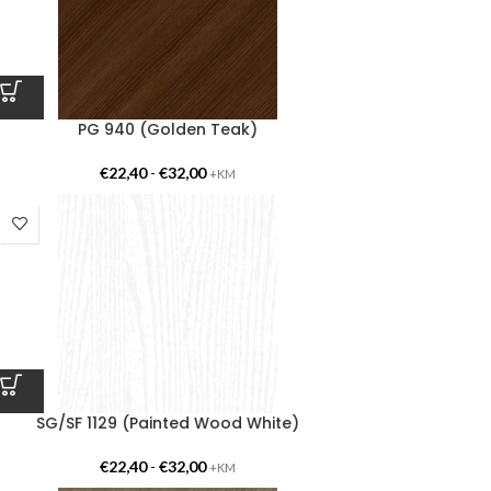
PG 940 (Golden Teak)
€
22,40
-
€
32,00
+KM
SG/SF 1129 (Painted Wood White)
€
22,40
-
€
32,00
+KM