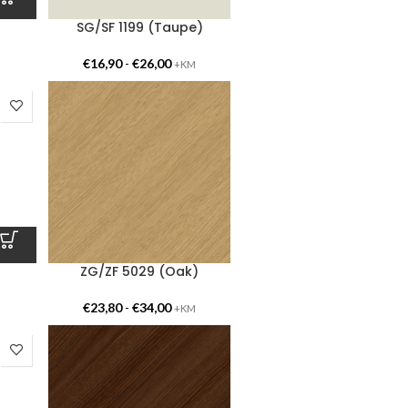
SG/SF 1199 (Taupe)
€
16,90
-
€
26,00
+KM
ZG/ZF 5029 (Oak)
€
23,80
-
€
34,00
+KM