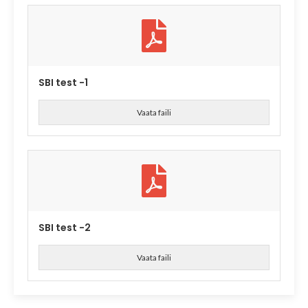
SBI test -1
Vaata faili
SBI test -2
Vaata faili