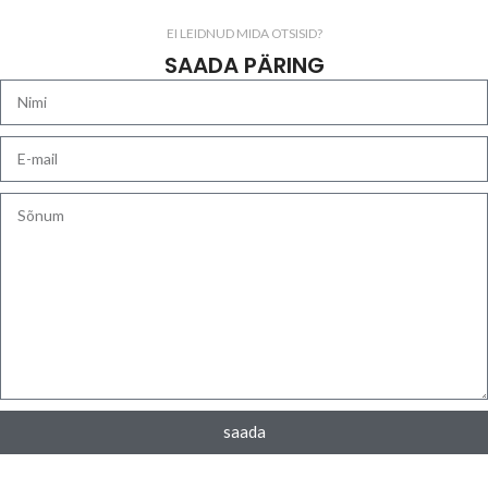
EI LEIDNUD MIDA OTSISID?
SAADA PÄRING
saada