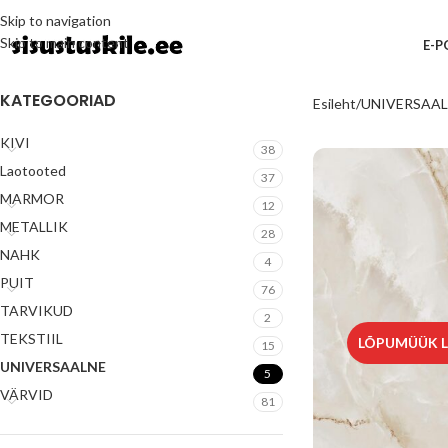
Skip to navigation
Skip to main content
E-
KATEGOORIAD
Esileht
UNIVERSAA
KIVI
38
Laotooted
37
MARMOR
12
METALLIK
28
NAHK
4
PUIT
76
TARVIKUD
2
TEKSTIIL
LÕPUMÜÜK L
15
UNIVERSAALNE
5
VÄRVID
81