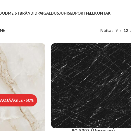
POOD
MEIST
BRÄNDID
PAIGALDUSJUHISED
PORTFELL
KONTAKT
LNE
Näita
9
12
AOJÄÄGILE -50%
BG 8007 (Marquina)