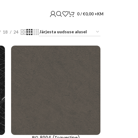
0
/
€
0,00
18
24
BG 8004 (Travertine)