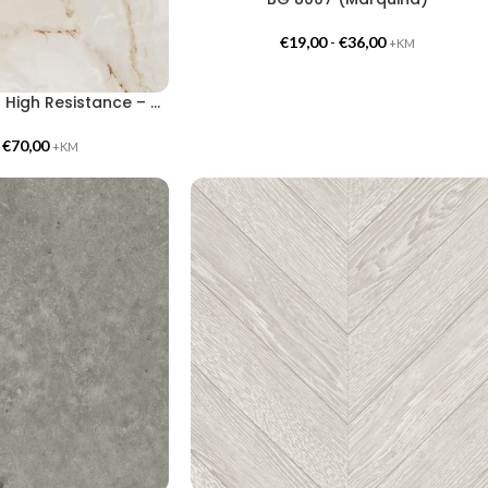
€
19,00
-
€
36,00
+KM
Coverstyl HR-NE70 High Resistance – Onyx Gold
-
€
70,00
+KM