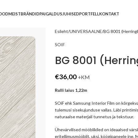
POOD
MEIST
BRÄNDID
PAIGALDUSJUHISED
PORTFELL
KONTAKT
Esileht
UNIVERSAALNE
BG 8001 (Herring
SOIF
BG 8001 (Herri
€
36,00
+KM
Rulli laius 1,22m
SOiF ehk Samsung Interior Film on kõrgekva
tulemusi sisekujunduse vallas. Läbi printimi
naturaalse materjali tunnetus ja tekstuur.
Ühevärvilised mööblikiled on ideaalsed vär
eritellimusmööblit, uksi, köögipaneele jne.