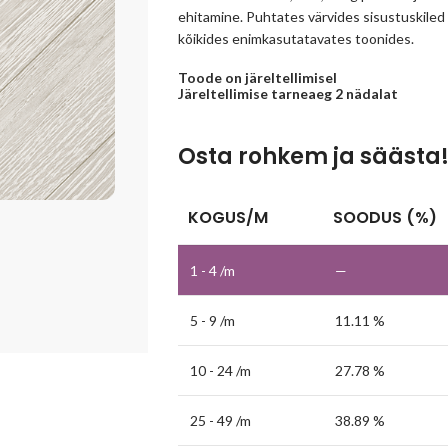
ehitamine. Puhtates värvides sisustuskiled o
kõikides enimkasutatavates toonides.
Toode on järeltellimisel
Järeltellimise tarneaeg 2 nädalat
Osta rohkem ja säästa
KOGUS/M
SOODUS (%)
1 - 4
/m
—
5 - 9 /m
11.11 %
10 - 24 /m
27.78 %
25 - 49 /m
38.89 %