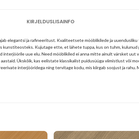
KIRJELDUS
LISAINFO
jab elegantsi ja rafineeritust. Kvaliteetsete mööblikilede ja uuendusliku
s kunstiteosteks. Kujutage ette, et lähete tuppa, kus on tuhm, kulunud
d interjöörile uue elu. Need mööblikiled ei anna mitte ainult värsket uut 
 aastaid. Ükskõik, kas eelistate klassikalist puidusüüga viimistlust või mo
spireerivate interjööridega ning tervitage kodu, mis kiirgab soojust ja ra