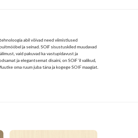
 tehnoloogia abil võivad need viimistlused
 puitmööbel ja seinad. SOiF sisustuskiled muudavad
välimust, vaid pakuvad ka vastupidavust ja
odsamat ja elegantsemat disaini, on SOiF ’il valikud,
hu. Muutke oma ruum juba täna ja kogege SOIF maagiat.