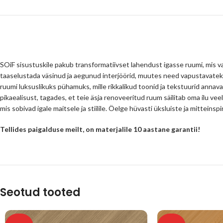
SOiF sisustuskile pakub transformatiivset lahendust igasse ruumi, mis va
taaselustada väsinud ja aegunud interjöörid, muutes need vapustavatek
ruumi luksuslikuks pühamuks, mille rikkalikud toonid ja tekstuurid annava
pikaealisust, tagades, et teie äsja renoveeritud ruum säilitab oma ilu veel
mis sobivad igale maitsele ja stiilile. Öelge hüvasti üksluiste ja mittein
Tellides paigalduse meilt, on materjalile 10 aastane garantii!
Seotud tooted