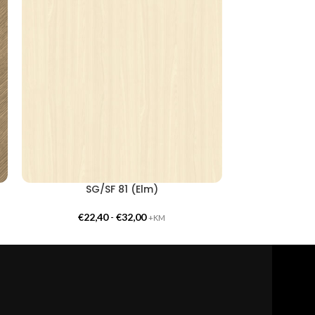
KUUM
SG/SF 81 (Elm)
CG/CF 55
€
22,40
-
€
32,00
€
24,
+KM