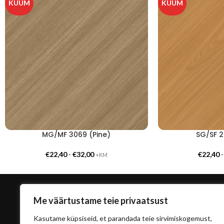
KUUM
KUUM
MG/MF 3069 (Pine)
SG/SF 2
€
22,40
-
€
32,00
€
22,40
+KM
Me väärtustame teie privaatsust
Kasutame küpsiseid, et parandada teie sirvimiskogemust,