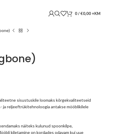
0
/
€
0,00
bone)
ngbone)
liteetne sisustuskile loomaks kõrgekvaliteetseid
s- ja reljeeftrükitehnoloogia antakse mööblikilele
skendamaks näiteks kulunud spoonkilpe,
 Mööbli kiletamine on kordades odavam kui uue