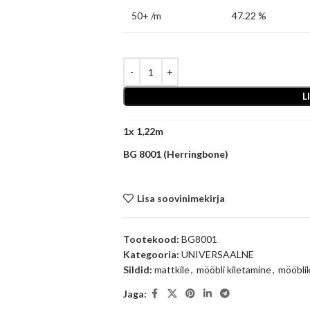
50+ /m
47.22 %
L
1
x
BG 8001 (Herringbone)
Lisa soovinimekirja
Tootekood:
BG8001
Kategooria:
UNIVERSAALNE
Sildid:
mattkile
,
mööbli kiletamine
,
mööblik
Jaga: