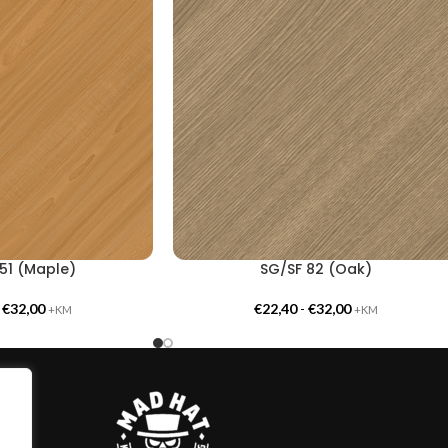
51 (Maple)
SG/SF 82 (Oak)
-
€
32,00
€
22,40
-
€
32,00
+KM
+KM