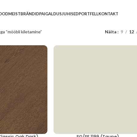
POOD
MEIST
BRÄNDID
PAIGALDUSJUHISED
PORTFELL
KONTAKT
ega “mööbli kiletamine”
Näita
9
12
lassic Oak Dark)
SG/SF 1199 (Taupe)