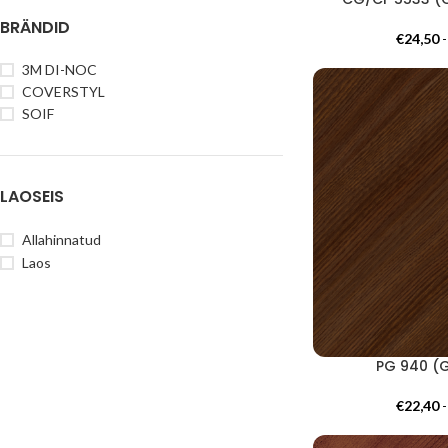
BRÄNDID
€
24,50
3M DI-NOC
COVERSTYL
SOIF
LAOSEIS
Allahinnatud
Laos
PG 940 (
€
22,40