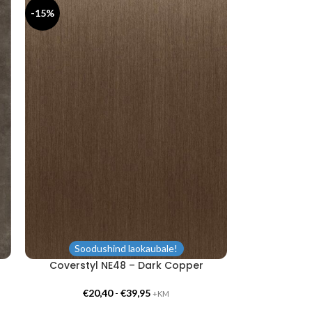
-15%
Soodushind laokaubale!
Coverstyl NE48 – Dark Copper
€
20,40
-
€
39,95
+KM