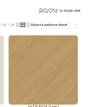
0
/
€
0,00
18
24
ZG/ZF 5029 (Oak)