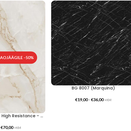
AOJÄÄGILE -50%
BG 8007 (Marquina)
€
19,00
-
€
36,00
+KM
Coverstyl HR-NE70 High Resistance – Onyx Gold
-
€
70,00
+KM