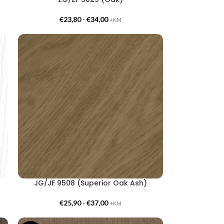
€
23,80
-
€
34,00
+KM
JG/JF 9508 (Superior Oak Ash)
€
25,90
-
€
37,00
+KM