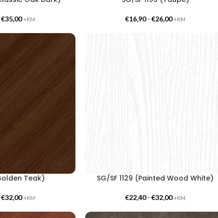
-
€
35,00
€
16,90
-
€
26,00
+KM
+KM
Golden Teak)
SG/SF 1129 (Painted Wood White)
-
€
32,00
€
22,40
-
€
32,00
+KM
+KM