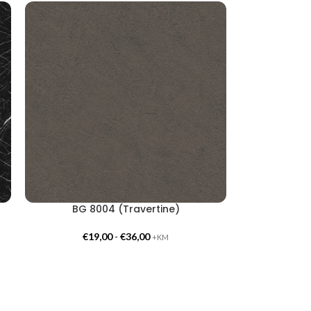
BG 8004 (Travertine)
€
19,00
-
€
36,00
+KM