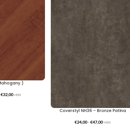
Mahogany )
-
€
32,00
+KM
Coverstyl NH36 – Bronze Patina
€
24,00
-
€
47,00
+KM