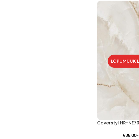
LÕPUMÜÜK L
€
38,00