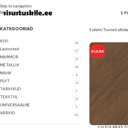
Skip to navigation
Skip to main content
E-
KATEGOORIAD
Esileht
Tooted siltid
KIVI
38
Laotooted
37
KUUM
MARMOR
12
METALLIK
28
NAHK
4
PUIT
76
TARVIKUD
2
TEKSTIIL
15
UNIVERSAALNE
5
VÄRVID
81
CG/CF 5533 (C