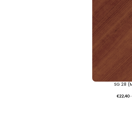
SG 28 (
€
22,40