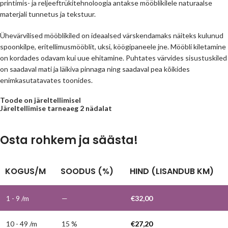
printimis- ja reljeeftrükitehnoloogia antakse mööblikilele naturaalse
materjali tunnetus ja tekstuur.
Ühevärvilised mööblikiled on ideaalsed värskendamaks näiteks kulunud
spoonkilpe, eritellimusmööblit, uksi, köögipaneele jne. Mööbli kiletamine
on kordades odavam kui uue ehitamine. Puhtates värvides sisustuskiled
on saadaval mati ja läikiva pinnaga ning saadaval pea kõikides
enimkasutatavates toonides.
Toode on järeltellimisel
Järeltellimise tarneaeg 2 nädalat
Osta rohkem ja säästa!
KOGUS/M
SOODUS (%)
HIND (LISANDUB KM)
1 - 9
/m
—
€
32,00
10 - 49 /m
15 %
€
27,20