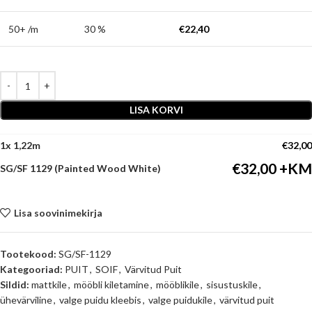
50+ /m
30 %
€
22,40
LISA KORVI
1
x
€
32,00
€
32,00
SG/SF 1129 (Painted Wood White)
Lisa soovinimekirja
Tootekood:
SG/SF-1129
Kategooriad:
PUIT
,
SOIF
,
Värvitud Puit
Sildid:
mattkile
,
mööbli kiletamine
,
mööblikile
,
sisustuskile
,
ühevärviline
,
valge puidu kleebis
,
valge puidukile
,
värvitud puit