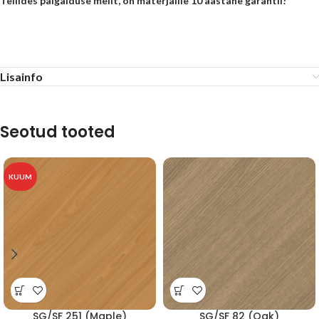
Tellides paigalduse meilt, on materjalile 10 aastane garantii!
Lisainfo
Seotud tooted
KUUM
SG/SF 251 (Maple)
SG/SF 82 (Oak)