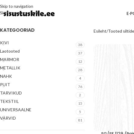
Skip to navigation
Skip to main content
E-
KATEGOORIAD
Esileht
Tooted siltide
KIVI
38
Laotooted
37
MARMOR
12
METALLIK
28
NAHK
4
PUIT
76
TARVIKUD
2
TEKSTIIL
15
UNIVERSAALNE
5
VÄRVID
81
SG/SF 1129 (Pa