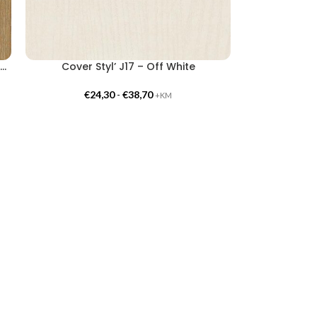
over Styl’ NF43 – Bleached Bronze Oak
Cover Styl’ J17 – Off White
€
24,30
-
€
38,70
+KM