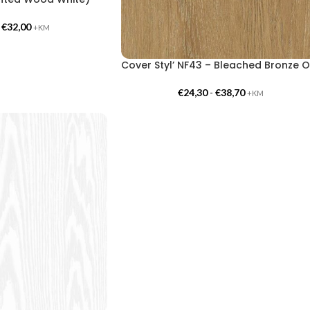
-
€
32,00
+KM
C
€
24,30
-
€
38,70
+KM