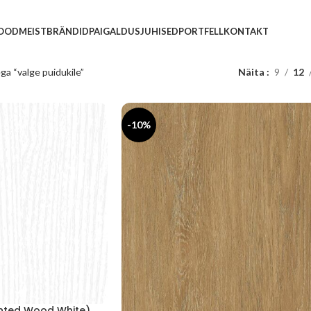
POOD
MEIST
BRÄNDID
PAIGALDUSJUHISED
PORTFELL
KONTAKT
ga “valge puidukile”
Näita
9
12
-10%
inted Wood White)