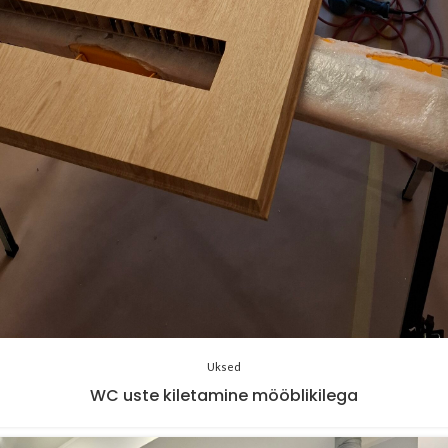
Uksed
WC uste kiletamine mööblikilega