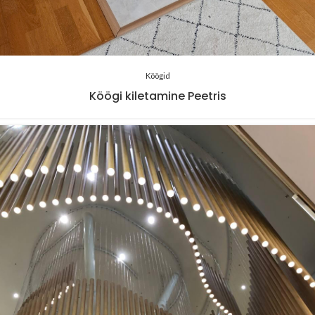
Köögid
Köögi kiletamine Peetris