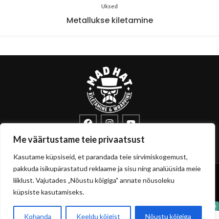
Uksed
Metallukse kiletamine
info@sisustuskile.ee
+372 53715972
Me väärtustame teie privaatsust
Pärnu mnt 160E, 11317 Tallinn
Kasutame küpsiseid, et parandada teie sirvimiskogemust,
pakkuda isikupärastatud reklaame ja sisu ning analüüsida meie
Copyright
sisustuskile.ee
© 2026
liiklust. Vajutades „Nõustu kõigiga" annate nõusoleku
Privaatsuspoliitika
Müügitingimused
küpsiste kasutamiseks.
Kohanda
Keeldu kõigist
Nõustu kõigiga
0