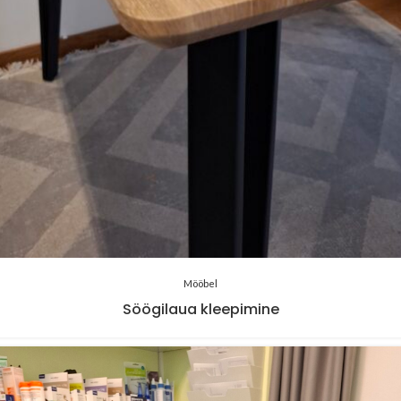
Mööbel
Söögilaua kleepimine