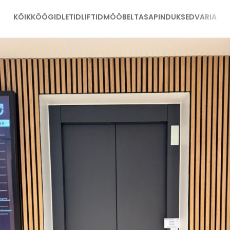
KÕIK
KÖÖGID
LETID
LIFTID
MÖÖBEL
TASAPIND
UKSED
VARIA