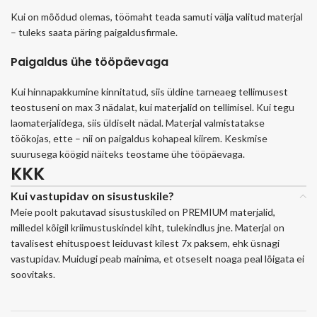
Kui on mõõdud olemas, töömaht teada samuti välja valitud
materjal
– tuleks saata päring
paigaldusfirmale
.
Paigaldus ühe tööpäevaga
Kui hinnapakkumine kinnitatud, siis üldine tarneaeg tellimusest
teostuseni on max 3 nädalat, kui materjalid on tellimisel. Kui tegu
laomaterjalidega, siis üldiselt nädal. Materjal valmistatakse
töökojas, ette – nii on paigaldus kohapeal kiirem. Keskmise
suurusega köögid näiteks teostame ühe tööpäevaga.
KKK
Kui vastupidav on sisustuskile?
Meie poolt pakutavad sisustuskiled on PREMIUM materjalid,
milledel kõigil kriimustuskindel kiht, tulekindlus jne. Materjal on
tavalisest ehituspoest leiduvast kilest 7x paksem, ehk üsnagi
vastupidav. Muidugi peab mainima, et otseselt noaga peal lõigata ei
soovitaks.