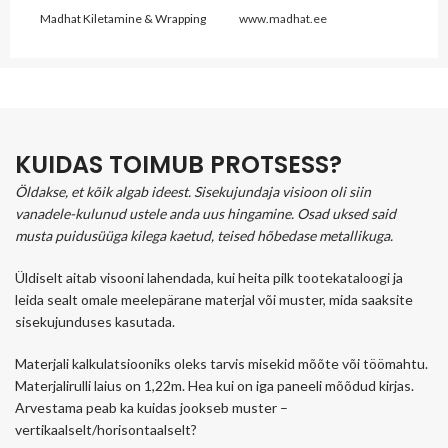
Madhat Kiletamine & Wrapping
www.madhat.ee
KUIDAS TOIMUB PROTSESS?
Öldakse, et kõik algab ideest. Sisekujundaja visioon oli siin
vanadele-kulunud ustele anda uus hingamine. Osad uksed said
musta puidusüüga kilega kaetud, teised hõbedase metallikuga.
Üldiselt aitab visooni lahendada, kui heita pilk
tootekataloogi
ja
leida sealt omale meelepärane materjal või muster, mida saaksite
sisekujunduses kasutada.
Materjali kalkulatsiooniks oleks tarvis misekid mõõte või töömahtu.
Materjalirulli laius on 1,22m. Hea kui on iga paneeli mõõdud kirjas.
Arvestama peab ka kuidas jookseb muster –
vertikaalselt/horisontaalselt?