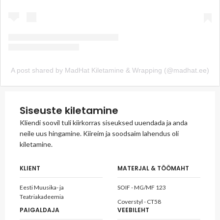
A post shared by MadHat Kiletamine & Wrapping (@madhat.ee)
Siseuste kiletamine
Kliendi soovil tuli kiirkorras siseuksed uuendada ja anda
neile uus hingamine. Kiireim ja soodsaim lahendus oli
kiletamine.
KLIENT
MATERJAL & TÖÖMAHT
Eesti Muusika- ja
SOIF - MG/MF 123
Teatriakadeemia
Coverstyl - CT58
PAIGALDAJA
VEEBILEHT