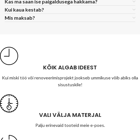
Kas ma saan ise paigaldusega hakkama?
Kui kaua kestab?
Mis maksab?
KÕIK ALGAB IDEEST
Kui miski töö või renoveerimisprojekt jookseb ummikuse võib abiks olla
sisustuskile!
VALI VÄLJA MATERJAL
Palju erinevaid tooteid meie
e-poes
.