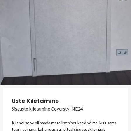
Uste Kiletamine
Siseuste kiletamine Coverstyl NE24
Kliendi soov oli saada metallist siseuksed võimalikult sama
tooni seinaga. Lahendus sai leitud sisustuskile näol.