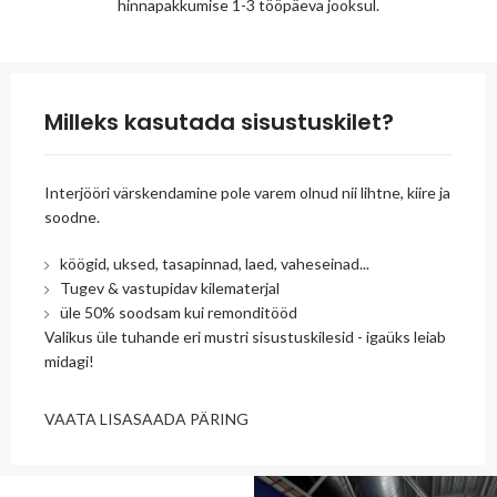
hinnapakkumise 1-3 tööpäeva jooksul.
Milleks kasutada sisustuskilet?
Interjööri värskendamine pole varem olnud nii lihtne, kiire ja
soodne.
köögid, uksed, tasapinnad, laed, vaheseinad...
Tugev & vastupidav kilematerjal
üle 50% soodsam kui remonditööd
Valikus üle tuhande eri mustri sisustuskilesid - igaüks leiab
midagi!
VAATA LISA
SAADA PÄRING