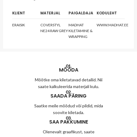
KLIENT
MATERJAL
PAIGALDAJA
KODULEHT
ERAISIK
COVERSTYL
MADHAT
WWW.MADHAT.EE
NE24 RAW GREY
KILETAMINE &
WRAPPING
01.
MÕÕDA
Mõõtke oma kiletatavad detailid. Nii
saate kalkuleerida materjali kulu.
02.
SAADA PÄRING
Saatke meile mõõdud või pildid, mida
soovite kiletada.
03.
SAA PAKKUMINE
Olenevalt graafikust, saate