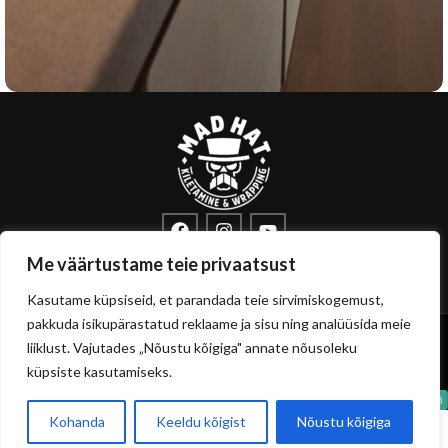
Kiletamine haabneemes
Köögid
Tasapind
info@sisustuskile.ee
+372 53715972
Me väärtustame teie privaatsust
Pärnu mnt 160E, 11317 Tallinn
Kasutame küpsiseid, et parandada teie sirvimiskogemust,
pakkuda isikupärastatud reklaame ja sisu ning analüüsida meie
Copyright
sisustuskile.ee
© 2026
liiklust. Vajutades „Nõustu kõigiga" annate nõusoleku
Privaatsuspoliitika
Müügitingimused
küpsiste kasutamiseks.
Kohanda
Keeldu kõigist
Nõustu kõigiga
0