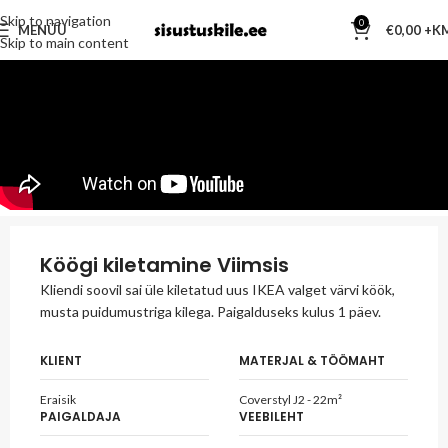
Skip to navigation
0
MENÜÜ
€
0,00
Skip to main content
Köögi kiletamine Viimsis
Kliendi soovil sai üle kiletatud uus IKEA valget värvi köök,
musta puidumustriga kilega. Paigalduseks kulus 1 päev.
KLIENT
MATERJAL & TÖÖMAHT
Eraisik
Coverstyl J2 - 22m²
PAIGALDAJA
VEEBILEHT