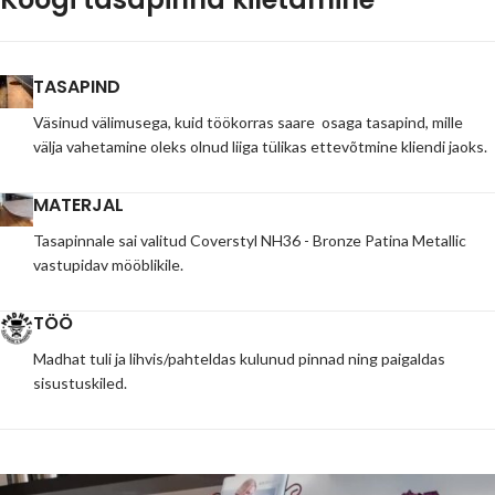
TASAPIND
Väsinud välimusega, kuid töökorras saare osaga tasapind, mille
välja vahetamine oleks olnud liiga tülikas ettevõtmine kliendi jaoks.
MATERJAL
Tasapinnale sai valitud Coverstyl NH36 - Bronze Patina Metallic
vastupidav mööblikile.
TÖÖ
Madhat tuli ja lihvis/pahteldas kulunud pinnad ning paigaldas
sisustuskiled.