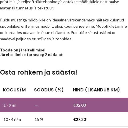
printimis- ja reljeeftrükitehnoloogia antakse mööblikilele naturaalse
materjali tunnetus ja tekstuur.
Puidu mustriga mööblikile on ideaalne värskendamaks näiteks kulunud
spoonkilpe, eritellimusmööblit, uksi, köögipaneele jne. Mööbli kiletamine
on kordades odavam kui uue ehitamine. Puidukile sisustuskiled on
saadaval paljudes eri stiilides ja toonides.
Toode on järeltellimisel
Järeltellimise tarneaeg 2 nädalat
Osta rohkem ja säästa!
KOGUS/M
SOODUS (%)
HIND (LISANDUB KM)
1 - 9
/m
—
€
32,00
10 - 49 /m
15 %
€
27,20