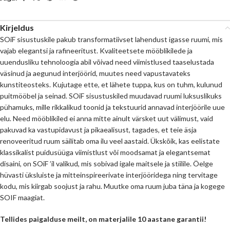
Kirjeldus
SOiF sisustuskile pakub transformatiivset lahendust igasse ruumi, mis
vajab elegantsi ja rafineeritust. Kvaliteetsete mööblikilede ja
uuendusliku tehnoloogia abil võivad need viimistlused taaselustada
väsinud ja aegunud interjöörid, muutes need vapustavateks
kunstiteosteks. Kujutage ette, et lähete tuppa, kus on tuhm, kulunud
puitmööbel ja seinad. SOiF sisustuskiled muudavad ruumi luksuslikuks
pühamuks, mille rikkalikud toonid ja tekstuurid annavad interjöörile uue
elu. Need mööblikiled ei anna mitte ainult värsket uut välimust, vaid
pakuvad ka vastupidavust ja pikaealisust, tagades, et teie äsja
renoveeritud ruum säilitab oma ilu veel aastaid. Ükskõik, kas eelistate
klassikalist puidusüüga viimistlust või moodsamat ja elegantsemat
disaini, on SOiF ’il valikud, mis sobivad igale maitsele ja stiilile. Öelge
hüvasti üksluiste ja mitteinspireerivate interjööridega ning tervitage
kodu, mis kiirgab soojust ja rahu. Muutke oma ruum juba täna ja kogege
SOIF maagiat.
Tellides paigalduse meilt, on materjalile 10 aastane garantii!