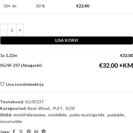
50+ /m
30 %
€
22,40
LISA KORVI
1
x
€
32,00
€
32,00
SG/SF 237 (Akagashi)
Lisa soovinimekirja
Tootekood:
SG/SF237
Kategooriad:
Basic Wood
,
PUIT
,
SOIF
Sildid:
mööbli kiletamine
,
mööblikile
,
puidu mustriga kile
,
puidukile
,
sisustuskile
Jaga: