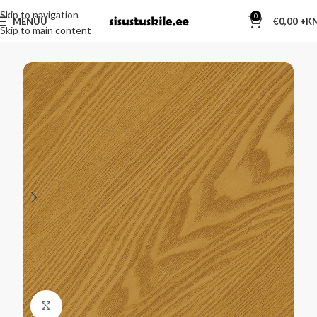
Skip to navigation
0
MENÜÜ
€
0,00
Skip to main content
Kliki suurendamiseks