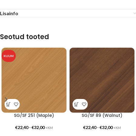
Lisainfo
Seotud tooted
KUUM
SG/SF 251 (Maple)
SG/SF 89 (Walnut)
€
22,40
-
€
32,00
€
22,40
-
€
32,00
+KM
+KM