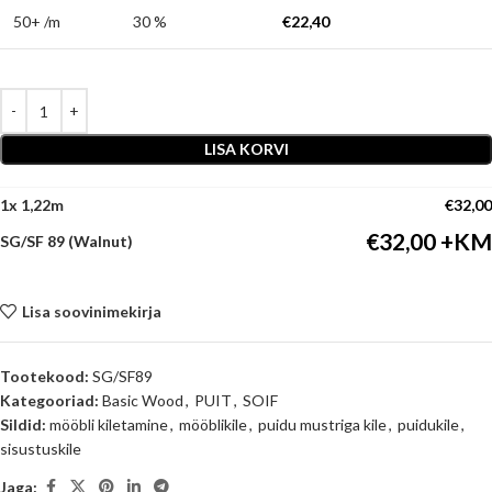
50+ /m
30 %
€
22,40
LISA KORVI
1
x
€
32,00
€
32,00
SG/SF 89 (Walnut)
Lisa soovinimekirja
Tootekood:
SG/SF89
Kategooriad:
Basic Wood
,
PUIT
,
SOIF
Sildid:
mööbli kiletamine
,
mööblikile
,
puidu mustriga kile
,
puidukile
,
sisustuskile
Jaga: