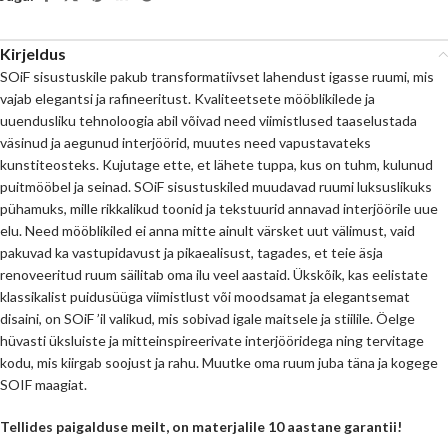
Kirjeldus
SOiF sisustuskile pakub transformatiivset lahendust igasse ruumi, mis
vajab elegantsi ja rafineeritust. Kvaliteetsete mööblikilede ja
uuendusliku tehnoloogia abil võivad need viimistlused taaselustada
väsinud ja aegunud interjöörid, muutes need vapustavateks
kunstiteosteks. Kujutage ette, et lähete tuppa, kus on tuhm, kulunud
puitmööbel ja seinad. SOiF sisustuskiled muudavad ruumi luksuslikuks
pühamuks, mille rikkalikud toonid ja tekstuurid annavad interjöörile uue
elu. Need mööblikiled ei anna mitte ainult värsket uut välimust, vaid
pakuvad ka vastupidavust ja pikaealisust, tagades, et teie äsja
renoveeritud ruum säilitab oma ilu veel aastaid. Ükskõik, kas eelistate
klassikalist puidusüüga viimistlust või moodsamat ja elegantsemat
disaini, on SOiF ’il valikud, mis sobivad igale maitsele ja stiilile. Öelge
hüvasti üksluiste ja mitteinspireerivate interjööridega ning tervitage
kodu, mis kiirgab soojust ja rahu. Muutke oma ruum juba täna ja kogege
SOIF maagiat.
Tellides paigalduse meilt, on materjalile 10 aastane garantii!