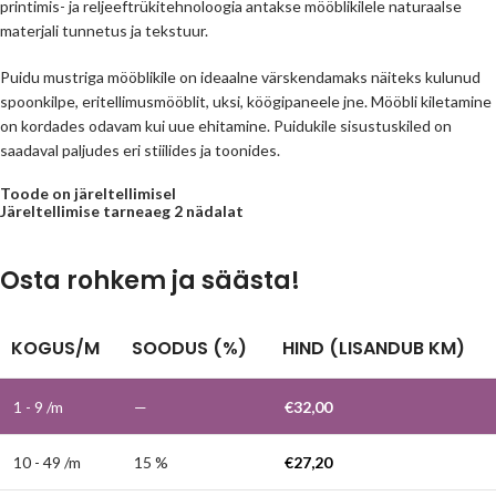
printimis- ja reljeeftrükitehnoloogia antakse mööblikilele naturaalse
materjali tunnetus ja tekstuur.
Puidu mustriga mööblikile on ideaalne värskendamaks näiteks kulunud
spoonkilpe, eritellimusmööblit, uksi, köögipaneele jne. Mööbli kiletamine
on kordades odavam kui uue ehitamine. Puidukile sisustuskiled on
saadaval paljudes eri stiilides ja toonides.
Toode on järeltellimisel
Järeltellimise tarneaeg 2 nädalat
Osta rohkem ja säästa!
KOGUS/M
SOODUS (%)
HIND (LISANDUB KM)
1 - 9
/m
—
€
32,00
10 - 49 /m
15 %
€
27,20