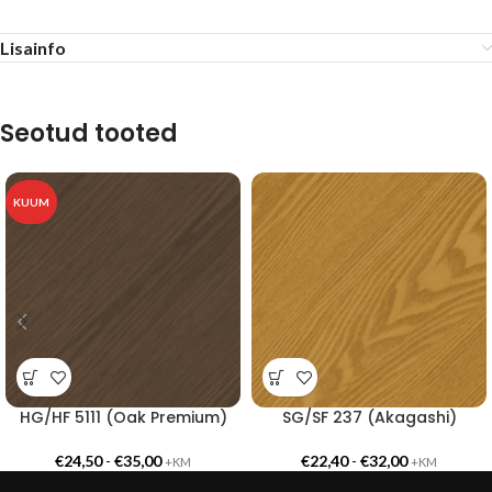
Lisainfo
Seotud tooted
KUUM
HG/HF 5111 (Oak Premium)
SG/SF 237 (Akagashi)
€
24,50
-
€
35,00
€
22,40
-
€
32,00
+KM
+KM