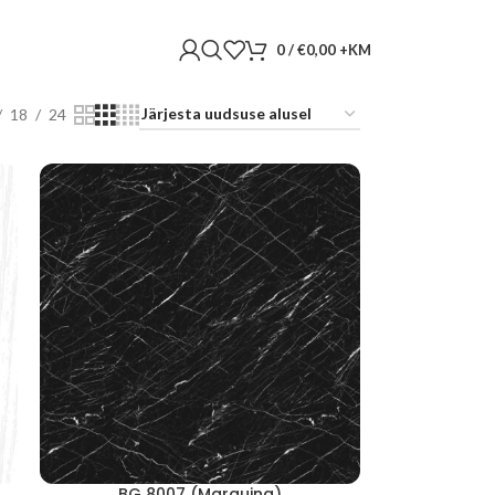
0
/
€
0,00
18
24
BG 8007 (Marquina)