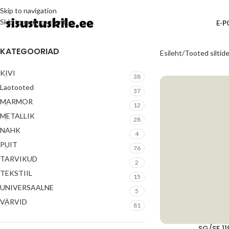
Skip to navigation
Skip to main content
E-
KATEGOORIAD
Esileht
Tooted siltide
KIVI
38
Laotooted
37
MARMOR
12
METALLIK
28
NAHK
4
PUIT
76
TARVIKUD
2
TEKSTIIL
15
UNIVERSAALNE
5
VÄRVID
81
SG/SF 1