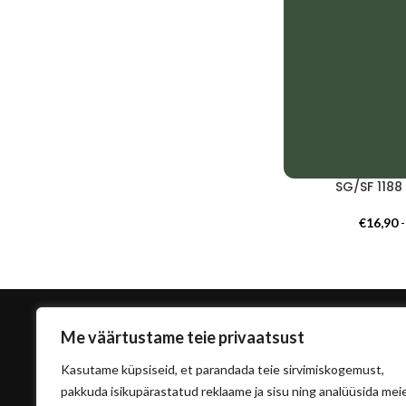
SG/SF 1188
€
16,90
Me väärtustame teie privaatsust
Kasutame küpsiseid, et parandada teie sirvimiskogemust,
pakkuda isikupärastatud reklaame ja sisu ning analüüsida mei