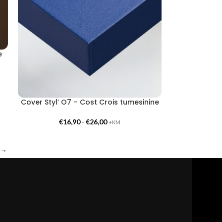
e
Cover Styl’ O7 – Cost Crois tumesinine
€
16,90
-
€
26,00
+KM
→