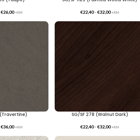
-
€
26,00
€
22,40
-
€
32,00
+KM
+KM
(Travertine)
SG/SF 278 (Walnut Dark)
-
€
36,00
€
22,40
-
€
32,00
+KM
+KM