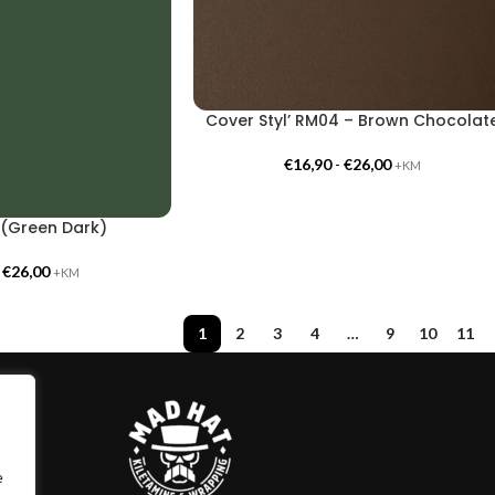
Cover Styl’ RM04 – Brown Chocolat
€
16,90
-
€
26,00
+KM
 (Green Dark)
-
€
26,00
+KM
1
2
3
4
…
9
10
11
e