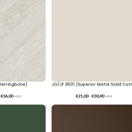
Herringbone)
J
-
€
36,00
€
21,00
-
€
30,00
+KM
+KM