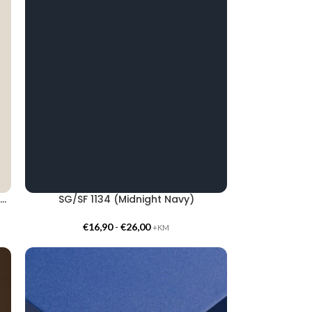
G/JF 9501 (Superior Matte Solid Cotton)
SG/SF 1134 (Midnight Navy)
€
16,90
-
€
26,00
+KM