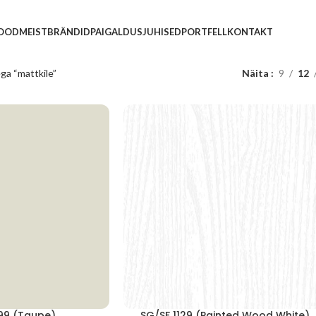
POOD
MEIST
BRÄNDID
PAIGALDUSJUHISED
PORTFELL
KONTAKT
ga “mattkile”
Näita
9
12
199 (Taupe)
SG/SF 1129 (Painted Wood White)