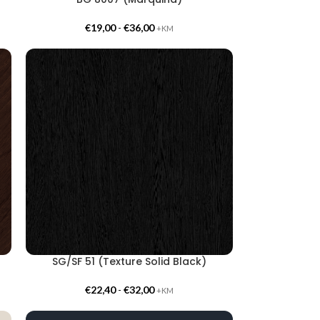
€
19,00
-
€
36,00
+KM
SG/SF 51 (Texture Solid Black)
€
22,40
-
€
32,00
+KM