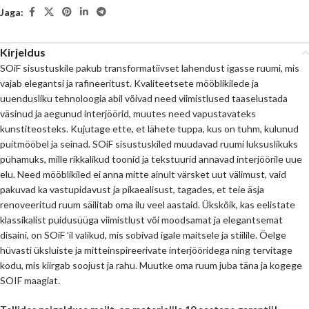
Jaga:
Kirjeldus
SOiF sisustuskile pakub transformatiivset lahendust igasse ruumi, mis
vajab elegantsi ja rafineeritust. Kvaliteetsete mööblikilede ja
uuendusliku tehnoloogia abil võivad need viimistlused taaselustada
väsinud ja aegunud interjöörid, muutes need vapustavateks
kunstiteosteks. Kujutage ette, et lähete tuppa, kus on tuhm, kulunud
puitmööbel ja seinad. SOiF sisustuskiled muudavad ruumi luksuslikuks
pühamuks, mille rikkalikud toonid ja tekstuurid annavad interjöörile uue
elu. Need mööblikiled ei anna mitte ainult värsket uut välimust, vaid
pakuvad ka vastupidavust ja pikaealisust, tagades, et teie äsja
renoveeritud ruum säilitab oma ilu veel aastaid. Ükskõik, kas eelistate
klassikalist puidusüüga viimistlust või moodsamat ja elegantsemat
disaini, on SOiF ’il valikud, mis sobivad igale maitsele ja stiilile. Öelge
hüvasti üksluiste ja mitteinspireerivate interjööridega ning tervitage
kodu, mis kiirgab soojust ja rahu. Muutke oma ruum juba täna ja kogege
SOIF maagiat.