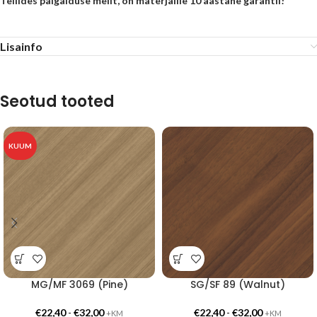
Tellides paigalduse meilt, on materjalile 10 aastane garantii!
Lisainfo
Seotud tooted
KUUM
MG/MF 3069 (Pine)
SG/SF 89 (Walnut)
€
22,40
-
€
32,00
€
22,40
-
€
32,00
+KM
+KM