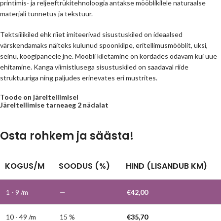
printimis- ja reljeeftrükitehnoloogia antakse mööblikilele naturaalse
materjali tunnetus ja tekstuur.
Tektsiilikiled ehk riiet imiteerivad sisustuskiled on ideaalsed
värskendamaks näiteks kulunud spoonkilpe, eritellimusmööblit, uksi,
seinu, köögipaneele jne. Mööbli kiletamine on kordades odavam kui uue
ehitamine. Kanga viimistlusega sisustuskiled on saadaval riide
struktuuriga ning paljudes erinevates eri mustrites.
Toode on järeltellimisel
Järeltellimise tarneaeg 2 nädalat
Osta rohkem ja säästa!
KOGUS/M
SOODUS (%)
HIND (LISANDUB KM)
1 - 9
/m
—
€
42,00
10 - 49 /m
15 %
€
35,70