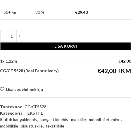
50+ /m
30 %
€
29,40
LISA KORVI
1
x
€
42,00
€
42,00
CG/CF 5528 (Real Fabric Ivory)
Lisa soovinimekirja
Tootekood:
CG/CF5528
Kategooria:
TEKSTIIL
Sildid:
kangakleebis
,
kangast kleebis
,
mattkile
,
mööbli kiletamine
,
mööblikile
,
sisustuskile
,
tekstiilkile