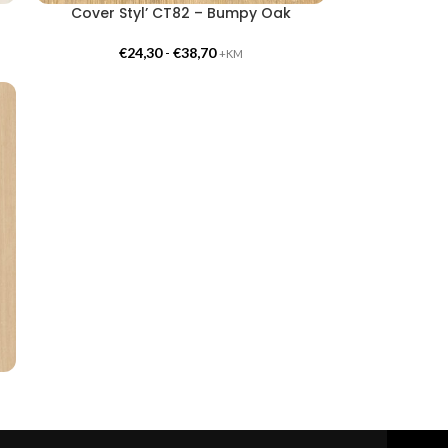
Cover Styl’ CT82 – Bumpy Oak
€
24,30
-
€
38,70
+KM