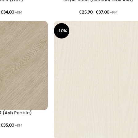
-
€
34,00
€
25,90
-
€
37,00
+KM
+KM
-10%
 (Ash Pebble)
-
€
35,00
+KM