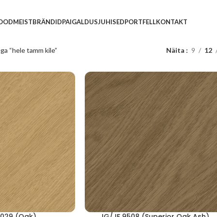
POOD
MEIST
BRÄNDID
PAIGALDUSJUHISED
PORTFELL
KONTAKT
ga “hele tamm kile”
Näita
9
12
5029 (Oak)
JG/JF 9508 (Superior Oak Ash)