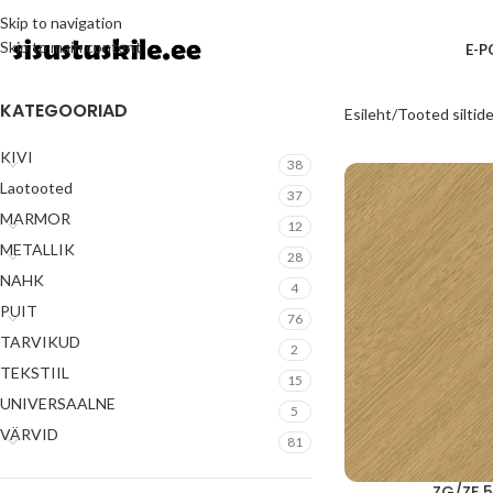
Skip to navigation
Skip to main content
E-
KATEGOORIAD
Esileht
Tooted siltide
KIVI
38
Laotooted
37
MARMOR
12
METALLIK
28
NAHK
4
PUIT
76
TARVIKUD
2
TEKSTIIL
15
UNIVERSAALNE
5
VÄRVID
81
ZG/ZF 