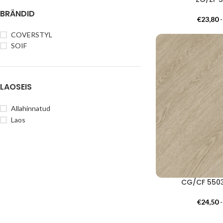
BRÄNDID
€
23,80
COVERSTYL
SOIF
LAOSEIS
Allahinnatud
Laos
CG/CF 5503
€
24,50