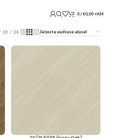
0
/
€
0,00
18
24
ZG/ZF 5038 (Ivory Oak)