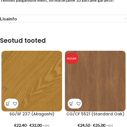
Tellides paigalduse meilt, on materjalile 10 aastane garantii!
Lisainfo
Seotud tooted
KUUM
SG/SF 237 (Akagashi)
CG/CF 5521 (Standard Oak)
€
22,40
-
€
32,00
€
24,50
-
€
35,00
+KM
+KM