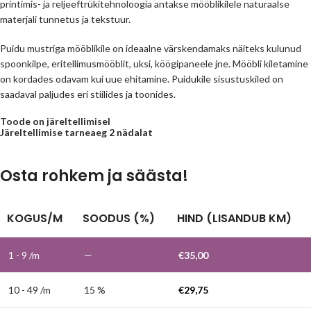
printimis- ja reljeeftrükitehnoloogia antakse mööblikilele naturaalse
materjali tunnetus ja tekstuur.
Puidu mustriga mööblikile on ideaalne värskendamaks näiteks kulunud
spoonkilpe, eritellimusmööblit, uksi, köögipaneele jne. Mööbli kiletamine
on kordades odavam kui uue ehitamine. Puidukile sisustuskiled on
saadaval paljudes eri stiilides ja toonides.
Toode on järeltellimisel
Järeltellimise tarneaeg 2 nädalat
Osta rohkem ja säästa!
KOGUS/M
SOODUS (%)
HIND (LISANDUB KM)
1 - 9
/m
—
€
35,00
10 - 49 /m
15 %
€
29,75