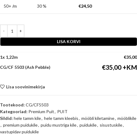
50+ /m
30 %
€
24,50
LISA KORVI
1
x
€
35,00
€
35,00
CG/CF 5503 (Ash Pebble)
Lisa soovinimekirja
Tootekood:
CG/CF5503
Kategooriad:
Premium Puit
,
PUIT
Sildid:
hele tamm kile
,
hele tamm kleebis
,
mööbli kiletamine
,
mööblikile
,
premium puidukile
,
puidu mustriga kile
,
puidukile
,
sisustuskile
,
vastupidav puidukile