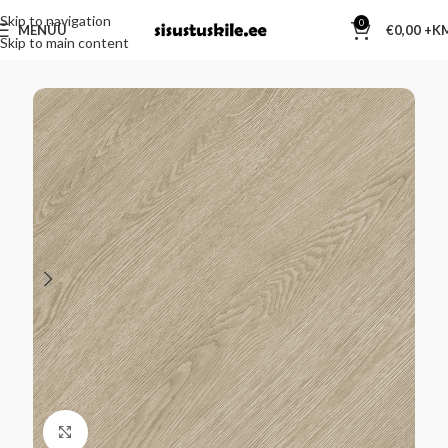
Skip to navigation
0
MENÜÜ
€
0,00
Skip to main content
Kliki suurendamiseks