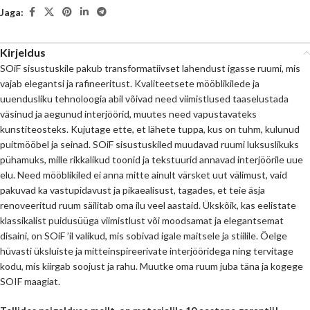
Jaga:
Kirjeldus
SOiF sisustuskile pakub transformatiivset lahendust igasse ruumi, mis
vajab elegantsi ja rafineeritust. Kvaliteetsete mööblikilede ja
uuendusliku tehnoloogia abil võivad need viimistlused taaselustada
väsinud ja aegunud interjöörid, muutes need vapustavateks
kunstiteosteks. Kujutage ette, et lähete tuppa, kus on tuhm, kulunud
puitmööbel ja seinad. SOiF sisustuskiled muudavad ruumi luksuslikuks
pühamuks, mille rikkalikud toonid ja tekstuurid annavad interjöörile uue
elu. Need mööblikiled ei anna mitte ainult värsket uut välimust, vaid
pakuvad ka vastupidavust ja pikaealisust, tagades, et teie äsja
renoveeritud ruum säilitab oma ilu veel aastaid. Ükskõik, kas eelistate
klassikalist puidusüüga viimistlust või moodsamat ja elegantsemat
disaini, on SOiF ’il valikud, mis sobivad igale maitsele ja stiilile. Öelge
hüvasti üksluiste ja mitteinspireerivate interjööridega ning tervitage
kodu, mis kiirgab soojust ja rahu. Muutke oma ruum juba täna ja kogege
SOIF maagiat.