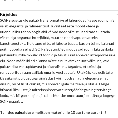
Kirjeldus
SOiF sisustuskile pakub transformatiivset lahendust igasse ruumi, mis
vajab elegantsi ja rafineeritust. Kvaliteetsete mööblikilede ja
uuendusliku tehnoloogia abil võivad need viimistlused taaselustada
väsinud ja aegunud interjöörid, muutes need vapustavateks
kunstiteosteks. Kujutage ette, et lähete tuppa, kus on tuhm, kulunud
puitmööbel ja seinad. SOiF sisustuskiled muudavad ruumi luksuslikuks
pühamuks, mille rikkalikud toonid ja tekstuurid annavad interjöörile uue
elu. Need mööblikiled ei anna mitte ainult värsket uut välimust, vaid
pakuvad ka vastupidavust ja pikaealisust, tagades, et teie äsja
renoveeritud ruum säilitab oma ilu veel aastaid. Ükskõik, kas eelistate
klassikalist puidusüüga viimistlust või moodsamat ja elegantsemat
disaini, on SOiF ’il valikud, mis sobivad igale maitsele ja stiilile. Öelge
hüvasti üksluiste ja mitteinspireerivate interjööridega ning tervitage
kodu, mis kiirgab soojust ja rahu. Muutke oma ruum juba täna ja kogege
SOIF maagiat.
Tellides paigalduse meilt, on materjalile 10 aastane garantii!