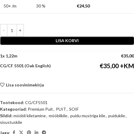
50+ /m
30 %
€
24,50
LISA KORVI
1
x
€
35,00
€
35,00
CG/CF 5501 (Oak English)
Lisa soovinimekirja
Tootekood:
CG/CF5501
Kategooriad:
Premium Puit
,
PUIT
,
SOIF
Sildid:
mööbli kiletamine
,
mööblikile
,
puidu mustriga kile
,
puidukile
,
sisustuskile
Jaga: