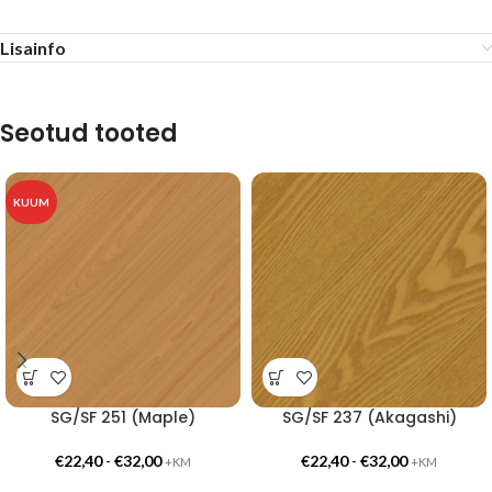
Lisainfo
Seotud tooted
KUUM
SG/SF 251 (Maple)
SG/SF 237 (Akagashi)
€
22,40
-
€
32,00
€
22,40
-
€
32,00
+KM
+KM