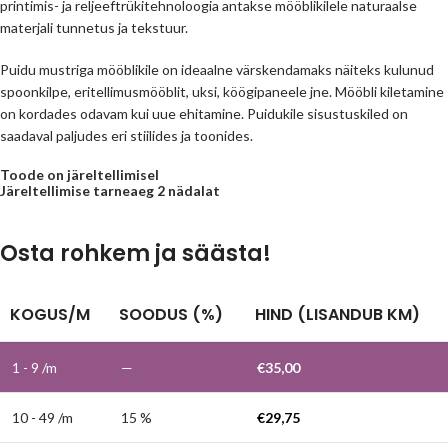
printimis- ja reljeeftrükitehnoloogia antakse mööblikilele naturaalse
materjali tunnetus ja tekstuur.
Puidu mustriga mööblikile on ideaalne värskendamaks näiteks kulunud
spoonkilpe, eritellimusmööblit, uksi, köögipaneele jne. Mööbli kiletamine
on kordades odavam kui uue ehitamine. Puidukile sisustuskiled on
saadaval paljudes eri stiilides ja toonides.
Toode on järeltellimisel
Järeltellimise tarneaeg 2 nädalat
Osta rohkem ja säästa!
KOGUS/M
SOODUS (%)
HIND (LISANDUB KM)
1 - 9
/m
—
€
35,00
10 - 49 /m
15 %
€
29,75