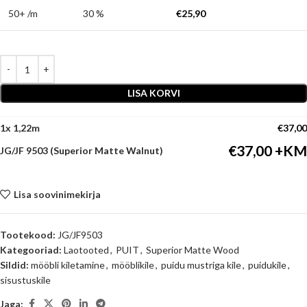
50+ /m
30 %
€
25,90
LISA KORVI
1
x
€
37,00
€
37,00
JG/JF 9503 (Superior Matte Walnut)
Lisa soovinimekirja
Tootekood:
JG/JF9503
Kategooriad:
Laotooted
,
PUIT
,
Superior Matte Wood
Sildid:
mööbli kiletamine
,
mööblikile
,
puidu mustriga kile
,
puidukile
,
sisustuskile
Jaga: