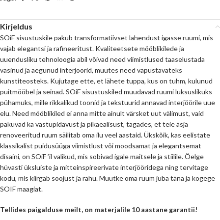
Kirjeldus
SOiF sisustuskile pakub transformatiivset lahendust igasse ruumi, mis
vajab elegantsi ja rafineeritust. Kvaliteetsete mööblikilede ja
uuendusliku tehnoloogia abil võivad need viimistlused taaselustada
väsinud ja aegunud interjöörid, muutes need vapustavateks
kunstiteosteks. Kujutage ette, et lähete tuppa, kus on tuhm, kulunud
puitmööbel ja seinad. SOiF sisustuskiled muudavad ruumi luksuslikuks
pühamuks, mille rikkalikud toonid ja tekstuurid annavad interjöörile uue
elu. Need mööblikiled ei anna mitte ainult värsket uut välimust, vaid
pakuvad ka vastupidavust ja pikaealisust, tagades, et teie äsja
renoveeritud ruum säilitab oma ilu veel aastaid. Ükskõik, kas eelistate
klassikalist puidusüüga viimistlust või moodsamat ja elegantsemat
disaini, on SOiF ’il valikud, mis sobivad igale maitsele ja stiilile. Öelge
hüvasti üksluiste ja mitteinspireerivate interjööridega ning tervitage
kodu, mis kiirgab soojust ja rahu. Muutke oma ruum juba täna ja kogege
SOIF maagiat.
Tellides paigalduse meilt, on materjalile 10 aastane garantii!