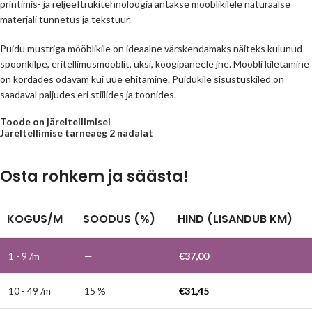
printimis- ja reljeeftrükitehnoloogia antakse mööblikilele naturaalse
materjali tunnetus ja tekstuur.
Puidu mustriga mööblikile on ideaalne värskendamaks näiteks kulunud
spoonkilpe, eritellimusmööblit, uksi, köögipaneele jne. Mööbli kiletamine
on kordades odavam kui uue ehitamine. Puidukile sisustuskiled on
saadaval paljudes eri stiilides ja toonides.
Toode on järeltellimisel
Järeltellimise tarneaeg 2 nädalat
Osta rohkem ja säästa!
KOGUS/M
SOODUS (%)
HIND (LISANDUB KM)
1 - 9
/m
—
€
37,00
10 - 49 /m
15 %
€
31,45