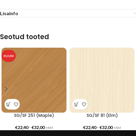
Lisainfo
Seotud tooted
KUUM
SG/SF 251 (Maple)
SG/SF 81 (Elm)
€
22,40
-
€
32,00
€
22,40
-
€
32,00
+KM
+KM