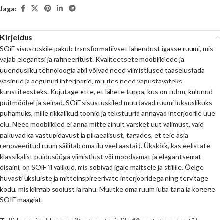
Jaga:
Kirjeldus
SOiF sisustuskile pakub transformatiivset lahendust igasse ruumi, mis
vajab elegantsi ja rafineeritust. Kvaliteetsete mööblikilede ja
uuendusliku tehnoloogia abil võivad need viimistlused taaselustada
väsinud ja aegunud interjöörid, muutes need vapustavateks
kunstiteosteks. Kujutage ette, et lähete tuppa, kus on tuhm, kulunud
puitmööbel ja seinad. SOiF sisustuskiled muudavad ruumi luksuslikuks
pühamuks, mille rikkalikud toonid ja tekstuurid annavad interjöörile uue
elu. Need mööblikiled ei anna mitte ainult värsket uut välimust, vaid
pakuvad ka vastupidavust ja pikaealisust, tagades, et teie äsja
renoveeritud ruum säilitab oma ilu veel aastaid. Ükskõik, kas eelistate
klassikalist puidusüüga viimistlust või moodsamat ja elegantsemat
disaini, on SOiF ’il valikud, mis sobivad igale maitsele ja stiilile. Öelge
hüvasti üksluiste ja mitteinspireerivate interjööridega ning tervitage
kodu, mis kiirgab soojust ja rahu. Muutke oma ruum juba täna ja kogege
SOIF maagiat.