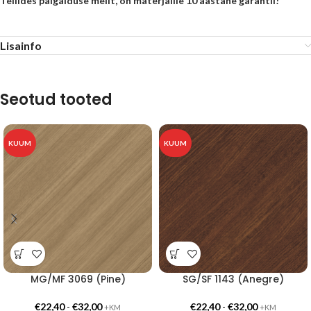
Tellides paigalduse meilt, on materjalile 10 aastane garantii!
Lisainfo
Seotud tooted
KUUM
KUUM
MG/MF 3069 (Pine)
SG/SF 1143 (Anegre)
€
22,40
-
€
32,00
€
22,40
-
€
32,00
+KM
+KM