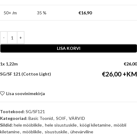
50+ /m
35 %
€
16,90
LISA KORVI
1
x
€
26,00
€
26,00
SG/SF 121 (Cotton Light)
Lisa soovinimekirja
Tootekood:
SG/SF121
Kategooriad:
Basic Toonid
,
SOIF
,
VÄRVID
Sildid:
hele mööblikile
,
hele sisustuskile
,
köögi kiletamine
,
mööbli
kiletamine
,
mööblikile
,
sisustuskile
,
ühevärviline