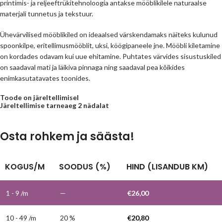
printimis- ja reljeeftrükitehnoloogia antakse mööblikilele naturaalse
materjali tunnetus ja tekstuur.
Ühevärvilised mööblikiled on ideaalsed värskendamaks näiteks kulunud
spoonkilpe, eritellimusmööblit, uksi, köögipaneele jne. Mööbli kiletamine
on kordades odavam kui uue ehitamine. Puhtates värvides sisustuskiled
on saadaval mati ja läikiva pinnaga ning saadaval pea kõikides
enimkasutatavates toonides.
Toode on järeltellimisel
Järeltellimise tarneaeg 2 nädalat
Osta rohkem ja säästa!
KOGUS/M
SOODUS (%)
HIND (LISANDUB KM)
1 - 9
/m
—
€
26,00
10 - 49 /m
20 %
€
20,80