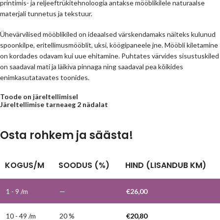
printimis- ja reljeeftrükitehnoloogia antakse mööblikilele naturaalse
materjali tunnetus ja tekstuur.
Ühevärvilised mööblikiled on ideaalsed värskendamaks näiteks kulunud
spoonkilpe, eritellimusmööblit, uksi, köögipaneele jne. Mööbli kiletamine
on kordades odavam kui uue ehitamine. Puhtates värvides sisustuskiled
on saadaval mati ja läikiva pinnaga ning saadaval pea kõikides
enimkasutatavates toonides.
Toode on järeltellimisel
Järeltellimise tarneaeg 2 nädalat
Osta rohkem ja säästa!
KOGUS/M
SOODUS (%)
HIND (LISANDUB KM)
1 - 9
/m
—
€
26,00
10 - 49 /m
20 %
€
20,80