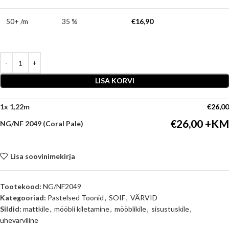
50+ /m
35 %
€
16,90
LISA KORVI
1
x
€
26,00
€
26,00
NG/NF 2049 (Coral Pale)
Lisa soovinimekirja
Tootekood:
NG/NF2049
Kategooriad:
Pastelsed Toonid
,
SOIF
,
VÄRVID
Sildid:
mattkile
,
mööbli kiletamine
,
mööblikile
,
sisustuskile
,
ühevärviline