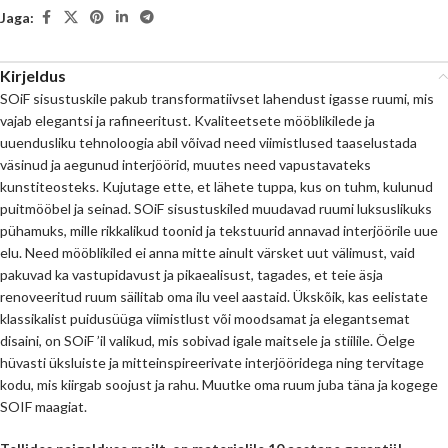
Jaga:
Kirjeldus
SOiF sisustuskile pakub transformatiivset lahendust igasse ruumi, mis
vajab elegantsi ja rafineeritust. Kvaliteetsete mööblikilede ja
uuendusliku tehnoloogia abil võivad need viimistlused taaselustada
väsinud ja aegunud interjöörid, muutes need vapustavateks
kunstiteosteks. Kujutage ette, et lähete tuppa, kus on tuhm, kulunud
puitmööbel ja seinad. SOiF sisustuskiled muudavad ruumi luksuslikuks
pühamuks, mille rikkalikud toonid ja tekstuurid annavad interjöörile uue
elu. Need mööblikiled ei anna mitte ainult värsket uut välimust, vaid
pakuvad ka vastupidavust ja pikaealisust, tagades, et teie äsja
renoveeritud ruum säilitab oma ilu veel aastaid. Ükskõik, kas eelistate
klassikalist puidusüüga viimistlust või moodsamat ja elegantsemat
disaini, on SOiF ’il valikud, mis sobivad igale maitsele ja stiilile. Öelge
hüvasti üksluiste ja mitteinspireerivate interjööridega ning tervitage
kodu, mis kiirgab soojust ja rahu. Muutke oma ruum juba täna ja kogege
SOIF maagiat.