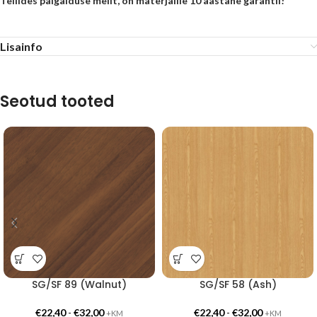
Tellides paigalduse meilt, on materjalile 10 aastane garantii!
Lisainfo
Seotud tooted
SG/SF 89 (Walnut)
SG/SF 58 (Ash)
€
22,40
-
€
32,00
€
22,40
-
€
32,00
+KM
+KM