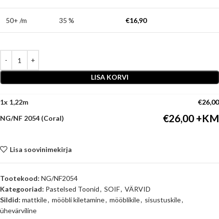
50+ /m
35 %
€
16,90
LISA KORVI
1
x
€
26,00
€
26,00
NG/NF 2054 (Coral)
Lisa soovinimekirja
Tootekood:
NG/NF2054
Kategooriad:
Pastelsed Toonid
,
SOIF
,
VÄRVID
Sildid:
mattkile
,
mööbli kiletamine
,
mööblikile
,
sisustuskile
,
ühevärviline