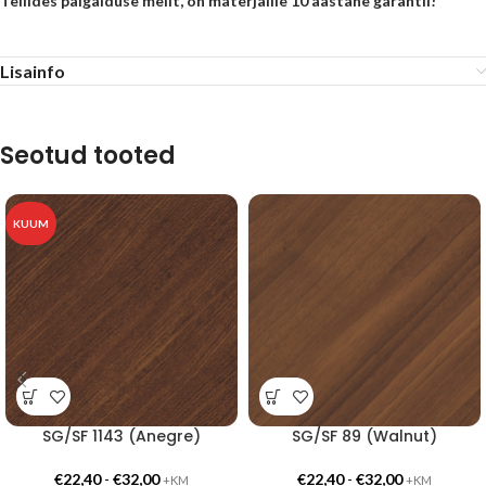
Tellides paigalduse meilt, on materjalile 10 aastane garantii!
Lisainfo
Seotud tooted
KUUM
SG/SF 1143 (Anegre)
SG/SF 89 (Walnut)
€
22,40
-
€
32,00
€
22,40
-
€
32,00
+KM
+KM