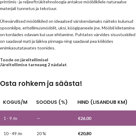
printimis- ja reljeeftrükitehnoloogia antakse mööblikilele naturaalse
materjali tunnetus ja tekstuur.
Ühevärvilised mööblikiled on ideaalsed värskendamaks näiteks kulunud
spoonkilpe, eritellimusmööblit, uksi, köögipaneele jne. Mööbli kiletamine
on kordades odavam kui uue ehitamine. Puhtates värvides sisustuskiled
on saadaval mati ja läikiva pinnaga ning saadaval pea kõikides
enimkasutatavates toonides.
Toode on järeltellimisel
Järeltellimise tarneaeg 2 nädalat
Osta rohkem ja säästa!
KOGUS/M
SOODUS (%)
HIND (LISANDUB KM)
1 - 9
/m
—
€
26,00
10 - 49 /m
20 %
€
20,80