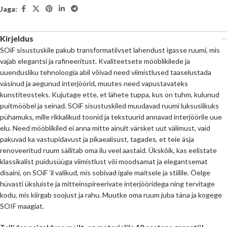
Jaga:
Kirjeldus
SOiF sisustuskile pakub transformatiivset lahendust igasse ruumi, mis
vajab elegantsi ja rafineeritust. Kvaliteetsete mööblikilede ja
uuendusliku tehnoloogia abil võivad need viimistlused taaselustada
väsinud ja aegunud interjöörid, muutes need vapustavateks
kunstiteosteks. Kujutage ette, et lähete tuppa, kus on tuhm, kulunud
puitmööbel ja seinad. SOiF sisustuskiled muudavad ruumi luksuslikuks
pühamuks, mille rikkalikud toonid ja tekstuurid annavad interjöörile uue
elu. Need mööblikiled ei anna mitte ainult värsket uut välimust, vaid
pakuvad ka vastupidavust ja pikaealisust, tagades, et teie äsja
renoveeritud ruum säilitab oma ilu veel aastaid. Ükskõik, kas eelistate
klassikalist puidusüüga viimistlust või moodsamat ja elegantsemat
disaini, on SOiF ’il valikud, mis sobivad igale maitsele ja stiilile. Öelge
hüvasti üksluiste ja mitteinspireerivate interjööridega ning tervitage
kodu, mis kiirgab soojust ja rahu. Muutke oma ruum juba täna ja kogege
SOIF maagiat.