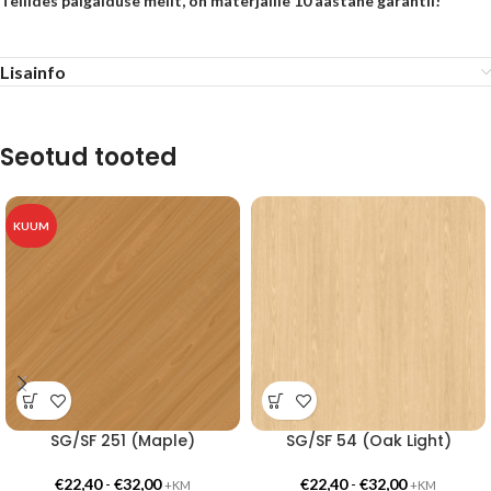
Tellides paigalduse meilt, on materjalile 10 aastane garantii!
Lisainfo
Seotud tooted
KUUM
SG/SF 251 (Maple)
SG/SF 54 (Oak Light)
€
22,40
-
€
32,00
€
22,40
-
€
32,00
+KM
+KM