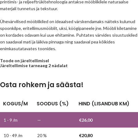
printimis- ja reljeeftrükitehnoloogia antakse mööblikilele naturaalse
materjali tunnetus ja tekstuur.
Ühevärvilised mööblikiled on ideaalsed värskendamaks näiteks kulunud
spoonkilpe, eritellimusmööblit, uksi, köögipaneele jne. Mööbli kiletamine
on kordades odavam kui uue ehitamine. Puhtates värvides sisustuskiled
on saadaval mati ja läikiva pinnaga ning saadaval pea kõikides
enimkasutatavates toonides.
Toode on järeltellimisel
Järeltellimise tarneaeg 2 nädalat
Osta rohkem ja säästa!
KOGUS/M
SOODUS (%)
HIND (LISANDUB KM)
1 - 9
/m
—
€
26,00
10 - 49 /m
20 %
€
20,80