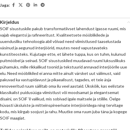
Jaga:
Kirjeldus
SOiF sisustuskile pakub transformatiivset lahendust igasse ruumi, mis
vajab elegantsi ja rafineeritust. Kvaliteetsete mööblikilede ja
uuendusliku tehnoloogia abil võivad need viimistlused taaselustada
väsinud ja aegunud interjöörid, muutes need vapustavateks
kunstiteosteks. Kujutage ette, et lähete tuppa, kus on tuhm, kulunud
puitmööbel ja seinad. SOiF sisustuskiled muudavad ruumi luksuslikuks
pühamuks, mille rikkalikud toonid ja tekstuurid annavad interjöörile uue
elu. Need mööblikiled ei anna mitte ainult värsket uut välimust, vaid
pakuvad ka vastupidavust ja pikaealisust, tagades, et teie äsja
renoveeritud ruum säilitab oma ilu veel aastaid. Ükskõik, kas eelistate
klassikalist puidusüüga viimistlust või moodsamat ja elegantsemat
disaini, on SOiF ’il valikud, mis sobivad igale maitsele ja stiilile. Öelge
hüvasti üksluiste ja mitteinspireerivate interjööridega ning tervitage
kodu, mis kiirgab soojust ja rahu. Muutke oma ruum juba täna ja kogege
SOIF maagiat.