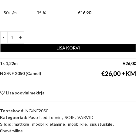
50+ /m
35 %
€
16,90
LISA KORVI
1
x
€
26,00
€
26,00
NG/NF 2050 (Camel)
Lisa soovinimekirja
Tootekood:
NG/NF2050
Kategooriad:
Pastelsed Toonid
,
SOIF
,
VÄRVID
Sildid:
mattkile
,
mööbli kiletamine
,
mööblikile
,
sisustuskile
,
ühevärviline