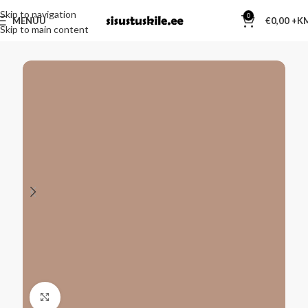
Skip to navigation
0
MENÜÜ
€
0,00
Skip to main content
Kliki suurendamiseks