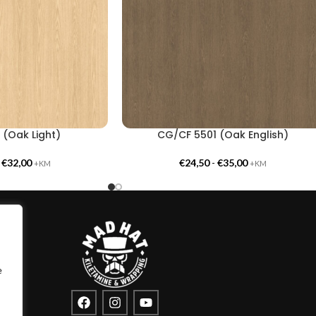
 (Oak Light)
CG/CF 5501 (Oak English)
-
€
32,00
€
24,50
-
€
35,00
+KM
+KM
e