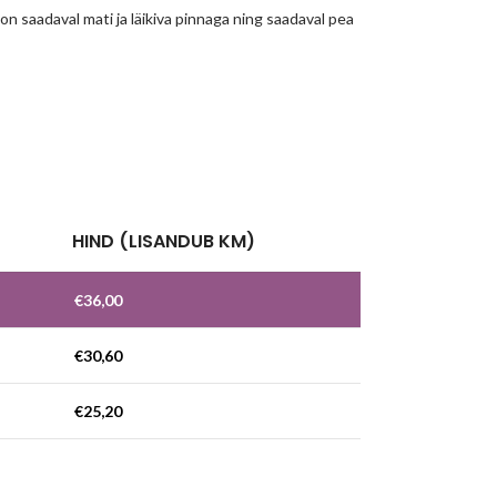
n saadaval mati ja läikiva pinnaga ning saadaval pea
!
HIND (LISANDUB KM)
€
36,00
€
30,60
€
25,20