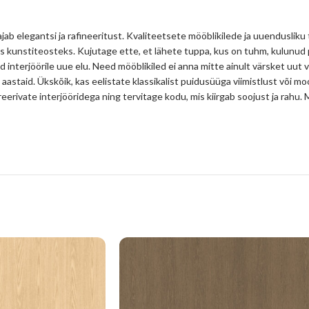
jab elegantsi ja rafineeritust. Kvaliteetsete mööblikilede ja uuendusliku
s kunstiteosteks. Kujutage ette, et lähete tuppa, kus on tuhm, kulunud
d interjöörile uue elu. Need mööblikiled ei anna mitte ainult värsket uut 
 aastaid. Ükskõik, kas eelistate klassikalist puidusüüga viimistlust või mo
spireerivate interjööridega ning tervitage kodu, mis kiirgab soojust ja ra