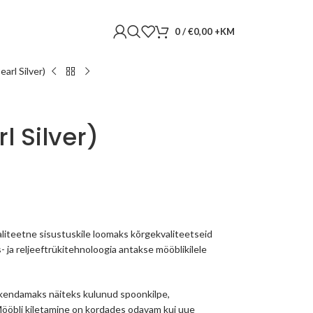
0
/
€
0,00
arl Silver)
l Silver)
liteetne sisustuskile loomaks kõrgekvaliteetseid
s- ja reljeeftrükitehnoloogia antakse mööblikilele
skendamaks näiteks kulunud spoonkilpe,
 Mööbli kiletamine on kordades odavam kui uue