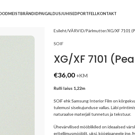
POOD
MEIST
BRÄNDID
PAIGALDUSJUHISED
PORTFELL
KONTAKT
Esileht
VÄRVID
Pärlmutter
XG/XF 7101 (Pe
SOIF
XG/XF 7101 (Pear
€
36,00
+KM
Rulli laius 1,22m
SOiF ehk Samsung Interior Film on kõrgekva
tulemusi sisekujunduse vallas. Läbi printimi
naturaalse materjali tunnetus ja tekstuur.
Ühevärvilised mööblikiled on ideaalsed vär
eritellimusmööblit, uksi, köögipaneele jne.