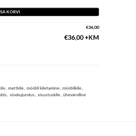
ISA KORVI
€
36,00
€
36,00
ile
,
mattkile
,
mööbli kiletamine
,
mööblikile
,
ebis
,
sisekujundus
,
sisustuskile
,
ühevärviline