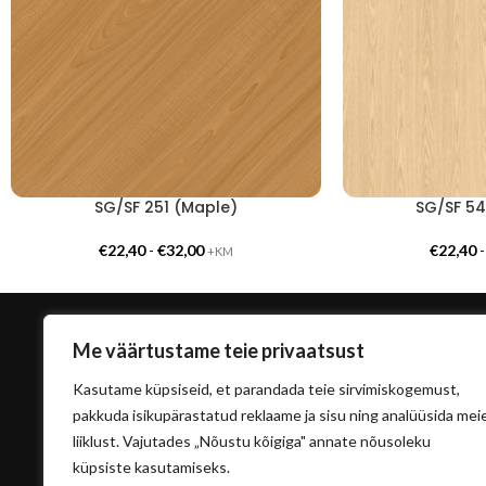
SG/SF 251 (Maple)
SG/SF 54
€
22,40
-
€
32,00
€
22,40
+KM
Me väärtustame teie privaatsust
Kasutame küpsiseid, et parandada teie sirvimiskogemust,
pakkuda isikupärastatud reklaame ja sisu ning analüüsida mei
liiklust. Vajutades „Nõustu kõigiga" annate nõusoleku
küpsiste kasutamiseks.