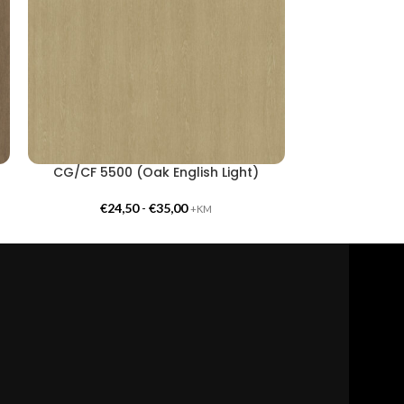
CG/CF 5500 (Oak English Light)
CG/CF 
€
24,50
-
€
35,00
€
24,
+KM