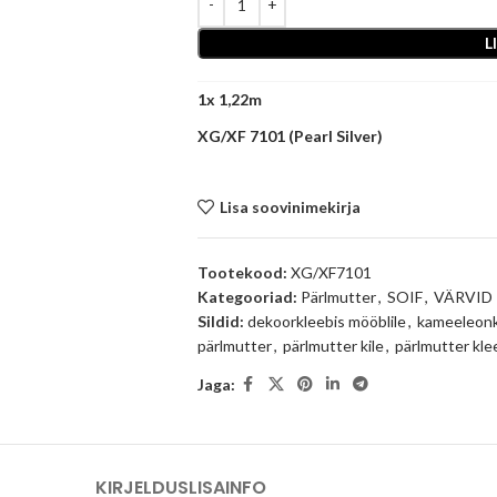
L
1
x
XG/XF 7101 (Pearl Silver)
Lisa soovinimekirja
Tootekood:
XG/XF7101
Kategooriad:
Pärlmutter
,
SOIF
,
VÄRVID
Sildid:
dekoorkleebis mööblile
,
kameeleonk
pärlmutter
,
pärlmutter kile
,
pärlmutter kle
Jaga:
KIRJELDUS
LISAINFO