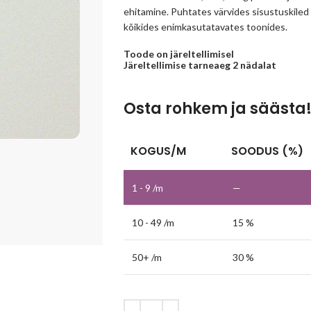
ehitamine. Puhtates värvides sisustuskiled o
kõikides enimkasutatavates toonides.
Toode on järeltellimisel
Järeltellimise tarneaeg 2 nädalat
Osta rohkem ja säästa
KOGUS/M
SOODUS (%)
1 - 9
/m
—
10 - 49 /m
15 %
50+ /m
30 %