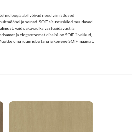
 tehnoloogia abil võivad need viimistlused
 puitmööbel ja seinad. SOiF sisustuskiled muudavad
välimust, vaid pakuvad ka vastupidavust ja
odsamat ja elegantsemat disaini, on SOiF ’il valikud,
hu. Muutke oma ruum juba täna ja kogege SOIF maagiat.