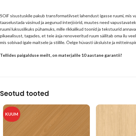
SOiF sisustuskile pakub transformatiivset lahendust igasse ruumi, mis va
taaselustada väsinud ja aegunud interjöörid, muutes need vapustavatek
ruumi luksuslikuks pühamuks, mille rikkalikud toonid ja tekstuurid annava
pikaealisust, tagades, et teie äsja renoveeritud ruum säilitab oma ilu veel
mis sobivad igale maitsele ja stiilile. Öelge hüvasti üksluiste ja mittein
Tellides paigalduse meilt, on materjalile 10 aastane garantii!
Seotud tooted
KUUM