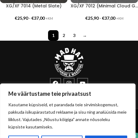
XG/XF 7014 (Metal Slate)
XG/XF 7012 (Minimal Cloud Gray)
€
25,90
-
€
37,00
€
25,90
-
€
37,00
+KM
+KM
1
2
3
→
info@sisustuskile.ee
+372 53715972
Me väärtustame teie privaatsust
Pärnu mnt 160E, 11317 Tallinn
Kasutame küpsiseid, et parandada teie sirvimiskogemust,
pakkuda isikupärastatud reklaame ja sisu ning analüüsida meie
Copyright
sisustuskile.ee
© 2026
liiklust. Vajutades „Nõustu kõigiga" annate nõusoleku
Privaatsuspoliitika
Müügitingimused
küpsiste kasutamiseks.