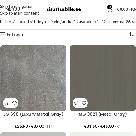
Skip to navigation
0
MENÜÜ
€
0,00
Skip to main content
Esileht
Tooted siltidega “sisekujundus”
Kuvatakse 1–12 tulemust 26-st
Filtreeri
JG 698 (Luxury Metal Gray)
MG 3021 (Metal Gray)
€
25,90
-
€
37,00
€
31,50
-
€
45,00
+KM
+KM