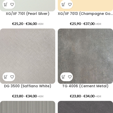
XG/XF 7101 (Pearl Silver)
XG/XF 7013 (Champagne Gold Premium)
€
25,20
-
€
36,00
€
25,90
-
€
37,00
+KM
+KM
DG 3500 (Saffiano White)
TG 4006 (Cement Metal)
€
23,80
-
€
34,00
€
23,80
-
€
34,00
+KM
+KM