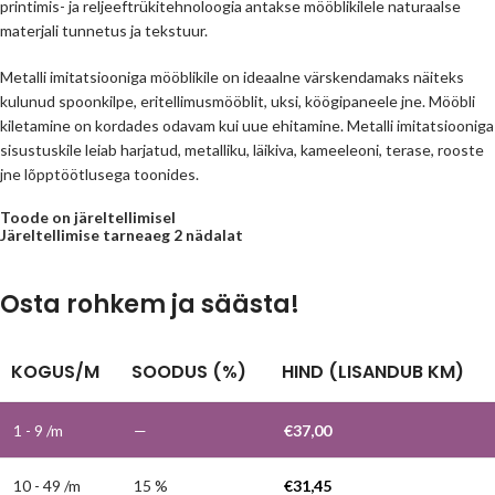
printimis- ja reljeeftrükitehnoloogia antakse mööblikilele naturaalse
materjali tunnetus ja tekstuur.
Metalli imitatsiooniga mööblikile on ideaalne värskendamaks näiteks
kulunud spoonkilpe, eritellimusmööblit, uksi, köögipaneele jne. Mööbli
kiletamine on kordades odavam kui uue ehitamine. Metalli imitatsiooniga
sisustuskile leiab harjatud, metalliku, läikiva, kameeleoni, terase, rooste
jne lõpptöötlusega toonides.
Toode on järeltellimisel
Järeltellimise tarneaeg 2 nädalat
Osta rohkem ja säästa!
KOGUS/M
SOODUS (%)
HIND (LISANDUB KM)
1 - 9
/m
—
€
37,00
10 - 49 /m
15 %
€
31,45