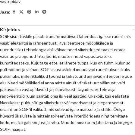
vastupidav
Jaga:
Kirjeldus
SOiF sisustuskile pakub transformatiivset lahendust igasse ruumi, mis
vajab elegantsi ja rafineeritust. Kvaliteetsete mööblikilede ja
uuendusliku tehnoloogia abil võivad need viimistlused taaselustada
väsinud ja aegunud interjöörid, muutes need vapustavateks
kunstiteosteks. Kujutage ette, et lähete tuppa, kus on tuhm, kulunud
puitmööbel ja seinad. SOiF sisustuskiled muudavad ruumi luksuslikuks
pühamuks, mille rikkalikud toonid ja tekstuurid annavad interjöörile uue
elu. Need mööblikiled ei anna mitte ainult värsket uut välimust, vaid
pakuvad ka vastupidavust ja pikaealisust, tagades, et teie äsja
renoveeritud ruum säilitab oma ilu veel aastaid. Ükskõik, kas eelistate
klassikalist puidusüüga viimistlust või moodsamat ja elegantsemat
disaini, on SOiF ’il valikud, mis sobivad igale maitsele ja stiilile. Öelge
hüvasti üksluiste ja mitteinspireerivate interjööridega ning tervitage
kodu, mis kiirgab soojust ja rahu. Muutke oma ruum juba täna ja kogege
SOIF maagiat.