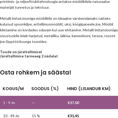
printimis- ja reljeeftrükitehnoloogia antakse mööblikilele naturaalse
materjali tunnetus ja tekstuur.
Metalli imitatsiooniga mööblikile on ideaalne värskendamaks näiteks
kulunud spoonkilpe, eritellimusmööblit, uksi, köögipaneele jne. Mööbli
kiletamine on kordades odavam kui uue ehitamine. Metalli imitatsiooniga
sisustuskile leiab harjatud, metalliku, läikiva, kameeleoni, terase, rooste
jne lõpptöötlusega toonides.
Toode on järeltellimisel
Järeltellimise tarneaeg 2 nädalat
Osta rohkem ja säästa!
KOGUS/M
SOODUS (%)
HIND (LISANDUB KM)
1 - 9
/m
—
€
37,00
10 - 49 /m
15 %
€
31,45