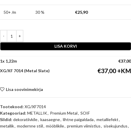
50+ /m
30 %
€
25,90
LISA KORVI
1
x
€
37,00
€
37,00
XG/XF 7014 (Metal Slate)
Lisa soovinimekirja
Tootekood:
XG/XF7014
Kategooriad:
METALLIK
,
Premium Metal
,
SOIF
Sildid:
dekoratiivkile
,
kaasaegne
,
lihtne paigaldada
,
metalliefekt
,
metallik
,
modernne stiil
,
mööblikile
,
premium viimistlus
,
sisekujundus
,