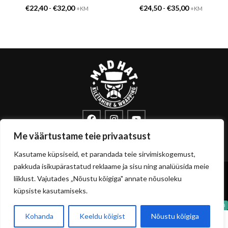
€
22,40
-
€
32,00
€
24,50
-
€
35,00
+KM
+KM
info@sisustuskile.ee
+372 53715972
Me väärtustame teie privaatsust
Pärnu mnt 160E, 11317 Tallinn
Kasutame küpsiseid, et parandada teie sirvimiskogemust,
pakkuda isikupärastatud reklaame ja sisu ning analüüsida meie
Copyright
sisustuskile.ee
© 2026
liiklust. Vajutades „Nõustu kõigiga" annate nõusoleku
Privaatsuspoliitika
Müügitingimused
küpsiste kasutamiseks.
Kohanda
Keeldu kõigist
Nõustu kõigiga
0