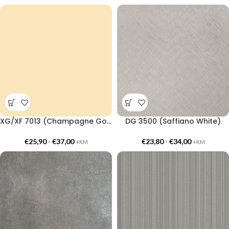
XG/XF 7013 (Champagne Gold Premium)
DG 3500 (Saffiano White)
€
25,90
-
€
37,00
€
23,80
-
€
34,00
+KM
+KM