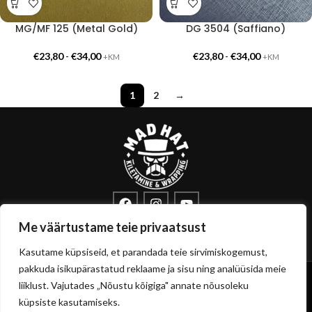
MG/MF 125 (Metal Gold)
DG 3504 (Saffiano)
€
23,80
-
€
34,00
€
23,80
-
€
34,00
+KM
+KM
1
2
→
info@sisustuskile.ee
+372 53715972
Me väärtustame teie privaatsust
Pärnu mnt 160E, 11317 Tallinn
Kasutame küpsiseid, et parandada teie sirvimiskogemust,
pakkuda isikupärastatud reklaame ja sisu ning analüüsida meie
Copyright
sisustuskile.ee
© 2026
liiklust. Vajutades „Nõustu kõigiga" annate nõusoleku
Privaatsuspoliitika
Müügitingimused
küpsiste kasutamiseks.