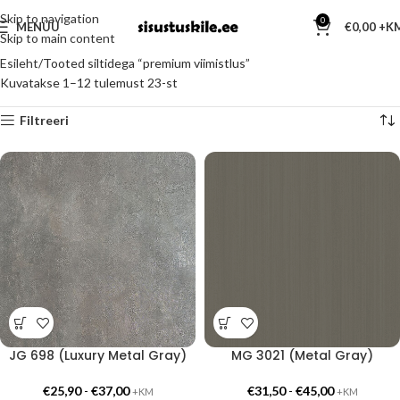
Skip to navigation
0
MENÜÜ
€
0,00
Skip to main content
Esileht
Tooted siltidega “premium viimistlus”
Kuvatakse 1–12 tulemust 23-st
Filtreeri
JG 698 (Luxury Metal Gray)
MG 3021 (Metal Gray)
€
25,90
-
€
37,00
€
31,50
-
€
45,00
+KM
+KM