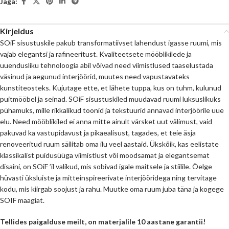
Jaga:
Kirjeldus
SOiF sisustuskile pakub transformatiivset lahendust igasse ruumi, mis
vajab elegantsi ja rafineeritust. Kvaliteetsete mööblikilede ja
uuendusliku tehnoloogia abil võivad need viimistlused taaselustada
väsinud ja aegunud interjöörid, muutes need vapustavateks
kunstiteosteks. Kujutage ette, et lähete tuppa, kus on tuhm, kulunud
puitmööbel ja seinad. SOiF sisustuskiled muudavad ruumi luksuslikuks
pühamuks, mille rikkalikud toonid ja tekstuurid annavad interjöörile uue
elu. Need mööblikiled ei anna mitte ainult värsket uut välimust, vaid
pakuvad ka vastupidavust ja pikaealisust, tagades, et teie äsja
renoveeritud ruum säilitab oma ilu veel aastaid. Ükskõik, kas eelistate
klassikalist puidusüüga viimistlust või moodsamat ja elegantsemat
disaini, on SOiF ’il valikud, mis sobivad igale maitsele ja stiilile. Öelge
hüvasti üksluiste ja mitteinspireerivate interjööridega ning tervitage
kodu, mis kiirgab soojust ja rahu. Muutke oma ruum juba täna ja kogege
SOIF maagiat.
Tellides paigalduse meilt, on materjalile 10 aastane garantii!