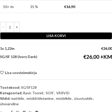
50+ /m
35 %
€
16,90
LISA KORVI
1
x
€
26,00
€
26,00
SG/SF 128 (Ivory Dark)
Lisa soovinimekirja
Tootekood:
SG/SF128
Kategooriad:
Basic Toonid
,
SOIF
,
VÄRVID
Sildid:
mattkile
,
mööbli kiletamine
,
mööblikile
,
sisustuskile
,
ühevärviline