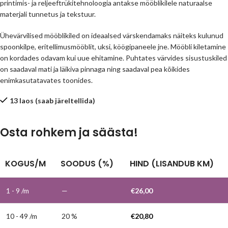
printimis- ja reljeeftrükitehnoloogia antakse mööblikilele naturaalse
materjali tunnetus ja tekstuur.
Ühevärvilised mööblikiled on ideaalsed värskendamaks näiteks kulunud
spoonkilpe, eritellimusmööblit, uksi, köögipaneele jne. Mööbli kiletamine
on kordades odavam kui uue ehitamine. Puhtates värvides sisustuskiled
on saadaval mati ja läikiva pinnaga ning saadaval pea kõikides
enimkasutatavates toonides.
13 laos (saab järeltellida)
Osta rohkem ja säästa!
KOGUS/M
SOODUS (%)
HIND (LISANDUB KM)
1 - 9
/m
—
€
26,00
10 - 49 /m
20 %
€
20,80