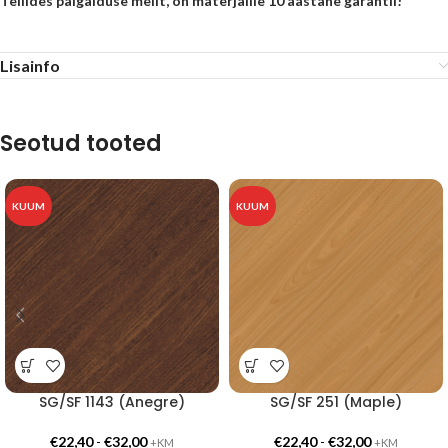
Tellides paigalduse meilt, on materjalile 10 aastane garantii!
Lisainfo
Seotud tooted
KUUM
KUUM
SG/SF 1143 (Anegre)
SG/SF 251 (Maple)
€
22,40
-
€
32,00
€
22,40
-
€
32,00
+KM
+KM