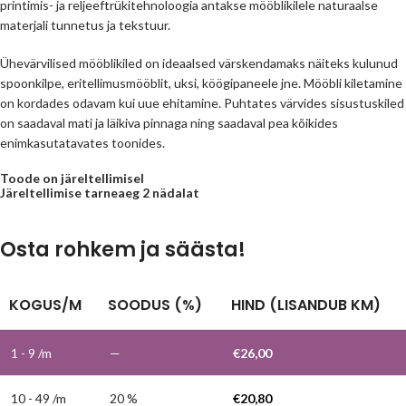
printimis- ja reljeeftrükitehnoloogia antakse mööblikilele naturaalse
materjali tunnetus ja tekstuur.
Ühevärvilised mööblikiled on ideaalsed värskendamaks näiteks kulunud
spoonkilpe, eritellimusmööblit, uksi, köögipaneele jne. Mööbli kiletamine
on kordades odavam kui uue ehitamine. Puhtates värvides sisustuskiled
on saadaval mati ja läikiva pinnaga ning saadaval pea kõikides
enimkasutatavates toonides.
Toode on järeltellimisel
Järeltellimise tarneaeg 2 nädalat
Osta rohkem ja säästa!
KOGUS/M
SOODUS (%)
HIND (LISANDUB KM)
1 - 9
/m
—
€
26,00
10 - 49 /m
20 %
€
20,80