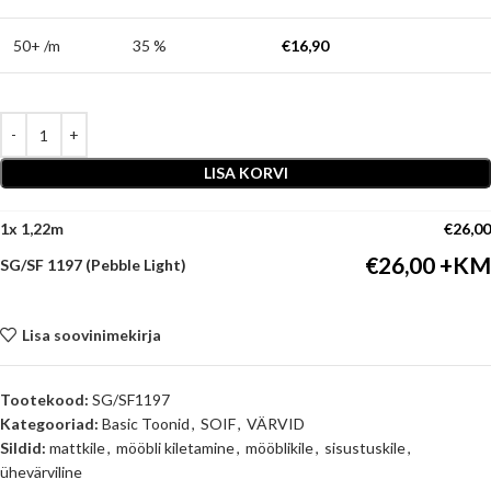
50+ /m
35 %
€
16,90
LISA KORVI
1
x
€
26,00
€
26,00
SG/SF 1197 (Pebble Light)
Lisa soovinimekirja
Tootekood:
SG/SF1197
Kategooriad:
Basic Toonid
,
SOIF
,
VÄRVID
Sildid:
mattkile
,
mööbli kiletamine
,
mööblikile
,
sisustuskile
,
ühevärviline