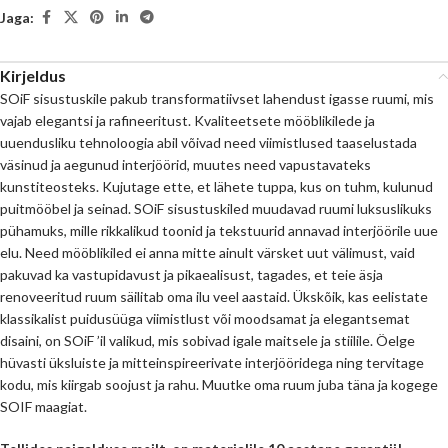
Jaga:
Kirjeldus
SOiF sisustuskile pakub transformatiivset lahendust igasse ruumi, mis
vajab elegantsi ja rafineeritust. Kvaliteetsete mööblikilede ja
uuendusliku tehnoloogia abil võivad need viimistlused taaselustada
väsinud ja aegunud interjöörid, muutes need vapustavateks
kunstiteosteks. Kujutage ette, et lähete tuppa, kus on tuhm, kulunud
puitmööbel ja seinad. SOiF sisustuskiled muudavad ruumi luksuslikuks
pühamuks, mille rikkalikud toonid ja tekstuurid annavad interjöörile uue
elu. Need mööblikiled ei anna mitte ainult värsket uut välimust, vaid
pakuvad ka vastupidavust ja pikaealisust, tagades, et teie äsja
renoveeritud ruum säilitab oma ilu veel aastaid. Ükskõik, kas eelistate
klassikalist puidusüüga viimistlust või moodsamat ja elegantsemat
disaini, on SOiF ’il valikud, mis sobivad igale maitsele ja stiilile. Öelge
hüvasti üksluiste ja mitteinspireerivate interjööridega ning tervitage
kodu, mis kiirgab soojust ja rahu. Muutke oma ruum juba täna ja kogege
SOIF maagiat.