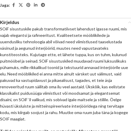
Jaga:
Kirjeldus
SOiF sisustuskile pakub transformatiivset lahendust igasse ruumi, mis
vajab elegantsi ja rafineeritust. Kvaliteetsete mööblikilede ja
uuendusliku tehnoloogia abil võivad need viimistlused taaselustada
väsinud ja aegunud interjöörid, muutes need vapustavateks
kunstiteosteks. Kujutage ette, et lähete tuppa, kus on tuhm, kulunud
puitmööbel ja seinad. SOiF sisustuskiled muudavad ruumi luksuslikuks
pühamuks, mille rikkalikud toonid ja tekstuurid annavad interjöörile uue
elu. Need mööblikiled ei anna mitte ainult värsket uut välimust, vaid
pakuvad ka vastupidavust ja pikaealisust, tagades, et teie äsja
renoveeritud ruum säilitab oma ilu veel aastaid. Ükskõik, kas eelistate
klassikalist puidusüüga viimistlust või moodsamat ja elegantsemat
disaini, on SOiF ’il valikud, mis sobivad igale maitsele ja stiilile. Öelge
hüvasti üksluiste ja mitteinspireerivate interjööridega ning tervitage
kodu, mis kiirgab soojust ja rahu. Muutke oma ruum juba täna ja kogege
SOIF maagiat.