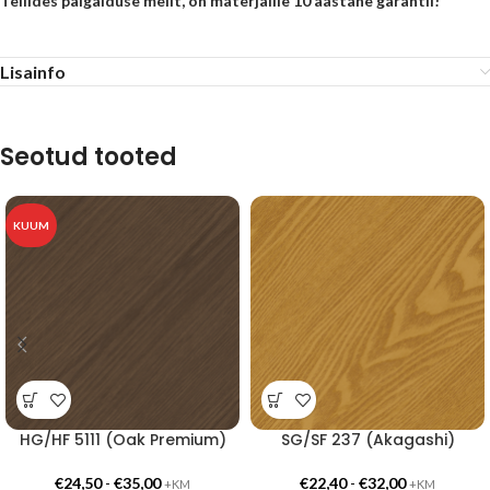
Tellides paigalduse meilt, on materjalile 10 aastane garantii!
Lisainfo
Seotud tooted
KUUM
HG/HF 5111 (Oak Premium)
SG/SF 237 (Akagashi)
€
24,50
-
€
35,00
€
22,40
-
€
32,00
+KM
+KM