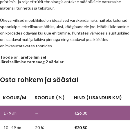
printimis- ja reljeeftrükitehnoloogia antakse mööblikilele naturaalse
materjali tunnetus ja tekstuur.
Ühevärvilised mööblikiled on ideaalsed värskendamaks näiteks kulunud
spoonkilpe, eritellimusmööblit, uksi, köögipaneele jne. Mööbli kiletamine
on kordades odavam kui uue ehitamine. Puhtates värvides sisustuskiled
on saadaval mati ja läikiva pinnaga ning saadaval pea kõikides
enimkasutatavates toonides.
Toode on järeltellimisel
Järeltellimise tarneaeg 2 nädalat
Osta rohkem ja säästa!
KOGUS/M
SOODUS (%)
HIND (LISANDUB KM)
1 - 9
/m
—
€
26,00
10 - 49 /m
20 %
€
20,80