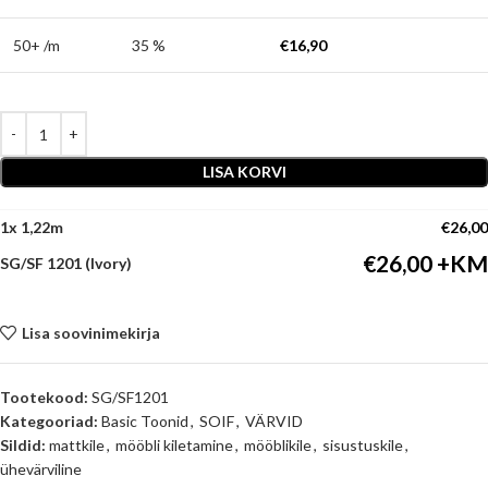
50+ /m
35 %
€
16,90
LISA KORVI
1
x
€
26,00
€
26,00
SG/SF 1201 (Ivory)
Lisa soovinimekirja
Tootekood:
SG/SF1201
Kategooriad:
Basic Toonid
,
SOIF
,
VÄRVID
Sildid:
mattkile
,
mööbli kiletamine
,
mööblikile
,
sisustuskile
,
ühevärviline