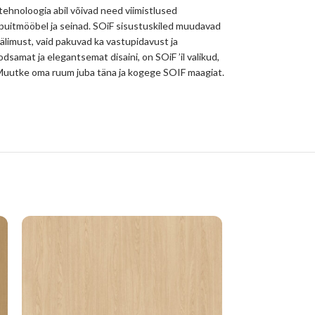
 tehnoloogia abil võivad need viimistlused
 puitmööbel ja seinad. SOiF sisustuskiled muudavad
välimust, vaid pakuvad ka vastupidavust ja
odsamat ja elegantsemat disaini, on SOiF ’il valikud,
hu. Muutke oma ruum juba täna ja kogege SOIF maagiat.