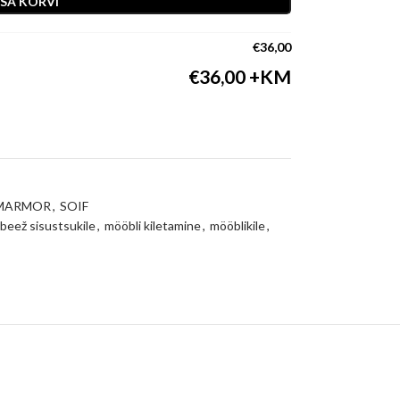
ISA KORVI
€
36,00
€
36,00
MARMOR
,
SOIF
beež sisustsukile
,
mööbli kiletamine
,
mööblikile
,