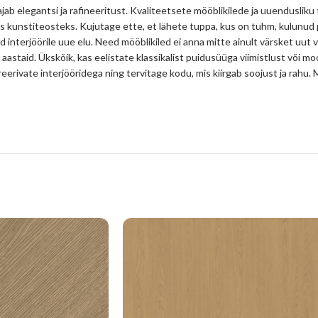
jab elegantsi ja rafineeritust. Kvaliteetsete mööblikilede ja uuendusliku
s kunstiteosteks. Kujutage ette, et lähete tuppa, kus on tuhm, kulunud
d interjöörile uue elu. Need mööblikiled ei anna mitte ainult värsket uut 
 aastaid. Ükskõik, kas eelistate klassikalist puidusüüga viimistlust või mo
spireerivate interjööridega ning tervitage kodu, mis kiirgab soojust ja ra