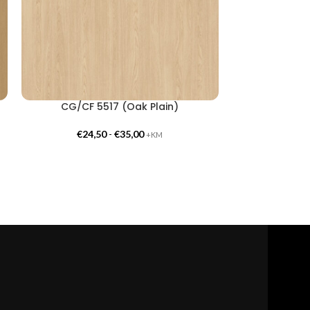
CG/CF 5517 (Oak Plain)
CG/CF 
€
24,50
-
€
35,00
€
24,
+KM