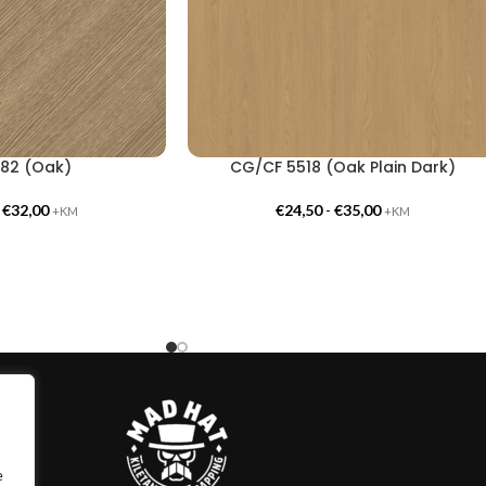
 82 (Oak)
CG/CF 5518 (Oak Plain Dark)
-
€
32,00
€
24,50
-
€
35,00
+KM
+KM
e