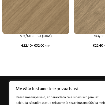
MG/MF 3069 (Pine)
SG/SF
€
22,40
-
€
32,00
€
22,40
+KM
Me väärtustame teie privaatsust
Kasutame küpsiseid, et parandada teie sirvimiskogemust,
pakkuda isikupärastatud reklaame ja sisu ning analüüsida mei