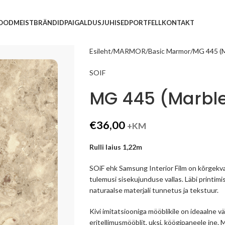
POOD
MEIST
BRÄNDID
PAIGALDUSJUHISED
PORTFELL
KONTAKT
Esileht
MARMOR
Basic Marmor
MG 445 (M
SOIF
MG 445 (Marble
€
36,00
+KM
Rulli laius 1,22m
SOiF ehk Samsung Interior Film on kõrgekva
tulemusi sisekujunduse vallas. Läbi printimi
naturaalse materjali tunnetus ja tekstuur.
Kivi imitatsiooniga mööblikile on ideaalne
eritellimusmööblit, uksi, köögipaneele jne.