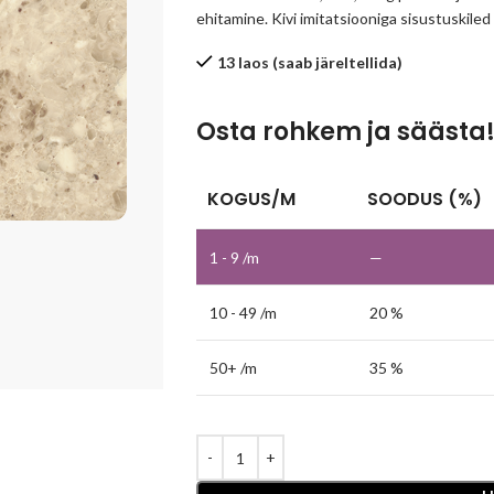
ehitamine. Kivi imitatsiooniga sisustuskiled
13 laos (saab järeltellida)
Osta rohkem ja säästa
KOGUS/M
SOODUS (%)
1 - 9
/m
—
10 - 49 /m
20 %
50+ /m
35 %