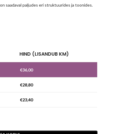
 on saadaval paljudes eri struktuurides ja toonides.
!
HIND (LISANDUB KM)
€
36,00
€
28,80
€
23,40