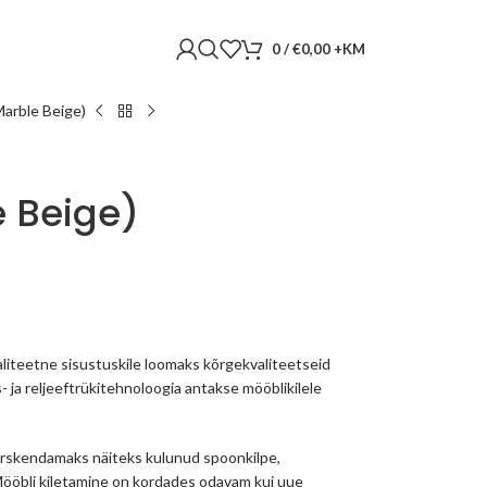
0
/
€
0,00
arble Beige)
 Beige)
liteetne sisustuskile loomaks kõrgekvaliteetseid
s- ja reljeeftrükitehnoloogia antakse mööblikilele
 värskendamaks näiteks kulunud spoonkilpe,
 Mööbli kiletamine on kordades odavam kui uue