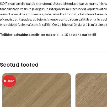
SOiF sisustuskile pakub transformatiivset lahendust igasse ruumi, mis va
taaselustada väsinud ja aegunud interjöörid, muutes need vapustavatek
ruumi luksuslikuks pühamuks, mille rikkalikud toonid ja tekstuurid annava
pikaealisust, tagades, et teie äsja renoveeritud ruum säilitab oma ilu veel
mis sobivad igale maitsele ja stiilile. Öelge hüvasti üksluiste ja mittein
Tellides paigalduse meilt, on materjalile 10 aastane garantii!
Seotud tooted
KUUM