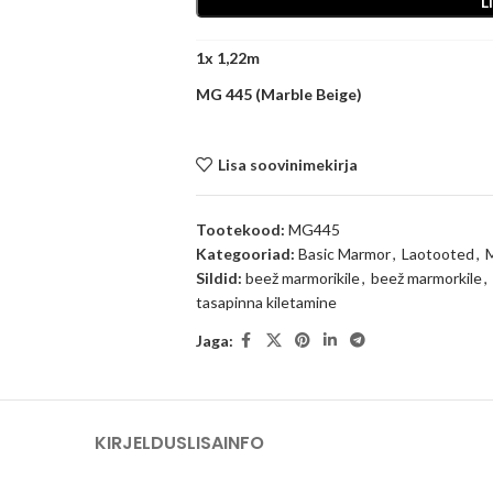
L
1
x
MG 445 (Marble Beige)
Lisa soovinimekirja
Tootekood:
MG445
Kategooriad:
Basic Marmor
,
Laotooted
,
Sildid:
beež marmorikile
,
beež marmorkile
,
tasapinna kiletamine
Jaga:
KIRJELDUS
LISAINFO