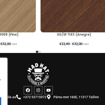
069 (Pine)
SG/SF 1143 (Anegre)
-
€
32,00
€
22,40
-
€
32,00
+KM
+KM
e
stuskile.ee
+372 53715972
Pärnu mnt 160E, 11317 Tallinn