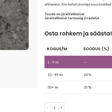
ehitamine. Kivi imitatsiooniga sisustuskiled
Toode on järeltellimisel
Järeltellimise tarneaeg 2 nädalat
Osta rohkem ja säästa
KOGUS/M
SOODUS (%)
1 - 9
/m
—
10 - 49 /m
20 %
50+ /m
35 %