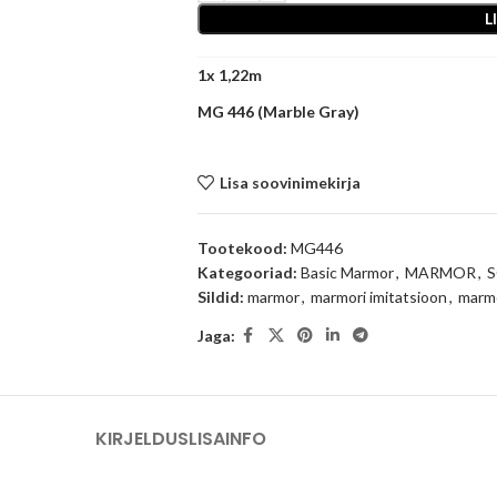
L
1
x
MG 446 (Marble Gray)
Lisa soovinimekirja
Tootekood:
MG446
Kategooriad:
Basic Marmor
,
MARMOR
,
S
Sildid:
marmor
,
marmori imitatsioon
,
marmo
Jaga:
KIRJELDUS
LISAINFO