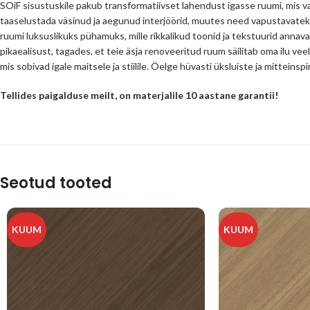
SOiF sisustuskile pakub transformatiivset lahendust igasse ruumi, mis va
taaselustada väsinud ja aegunud interjöörid, muutes need vapustavatek
ruumi luksuslikuks pühamuks, mille rikkalikud toonid ja tekstuurid annava
pikaealisust, tagades, et teie äsja renoveeritud ruum säilitab oma ilu veel
mis sobivad igale maitsele ja stiilile. Öelge hüvasti üksluiste ja mittein
Tellides paigalduse meilt, on materjalile 10 aastane garantii!
Seotud tooted
KUUM
KUUM