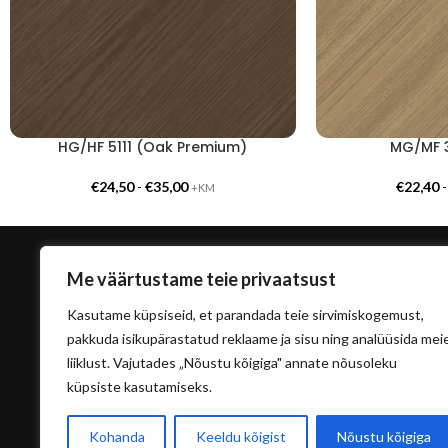
HG/HF 5111 (Oak Premium)
MG/MF 3
€
24,50
-
€
35,00
€
22,40
+KM
Me väärtustame teie privaatsust
Kasutame küpsiseid, et parandada teie sirvimiskogemust,
pakkuda isikupärastatud reklaame ja sisu ning analüüsida mei
liiklust. Vajutades „Nõustu kõigiga" annate nõusoleku
küpsiste kasutamiseks.
info@sisu
Kohanda
Keeldu kõigist
Nõustu kõigiga