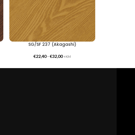
SG/SF 237 (Akagashi)
SG/S
€
22,40
-
€
32,00
€
22,
+KM