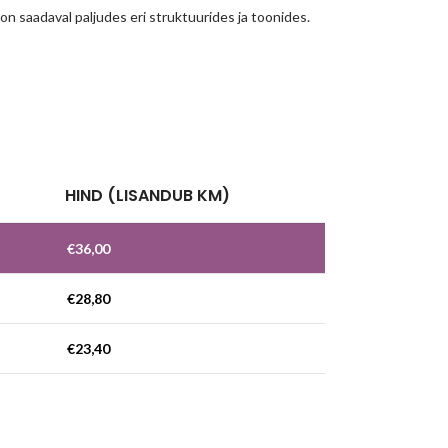
 on saadaval paljudes eri struktuurides ja toonides.
!
HIND (LISANDUB KM)
€
36,00
€
28,80
€
23,40