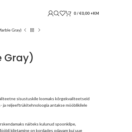
0
/
€
0,00
arble Gray)
 Gray)
liteetne sisustuskile loomaks kõrgekvaliteetseid
s- ja reljeeftrükitehnoloogia antakse mööblikilele
 värskendamaks näiteks kulunud spoonkilpe,
 Mööbli kiletamine on kordades odavam kui uue