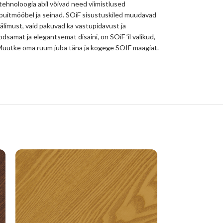
 tehnoloogia abil võivad need viimistlused
 puitmööbel ja seinad. SOiF sisustuskiled muudavad
välimust, vaid pakuvad ka vastupidavust ja
odsamat ja elegantsemat disaini, on SOiF ’il valikud,
hu. Muutke oma ruum juba täna ja kogege SOIF maagiat.