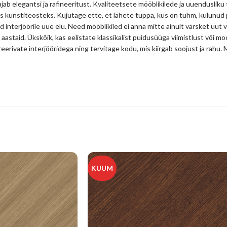
jab elegantsi ja rafineeritust. Kvaliteetsete mööblikilede ja uuendusliku
s kunstiteosteks. Kujutage ette, et lähete tuppa, kus on tuhm, kulunud
d interjöörile uue elu. Need mööblikiled ei anna mitte ainult värsket uut 
 aastaid. Ükskõik, kas eelistate klassikalist puidusüüga viimistlust või mo
spireerivate interjööridega ning tervitage kodu, mis kiirgab soojust ja ra
KUUM