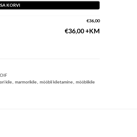
ISA KORVI
€
36,00
€
36,00
OIF
ri kile
,
marmorikile
,
mööbli kiletamine
,
mööblikile