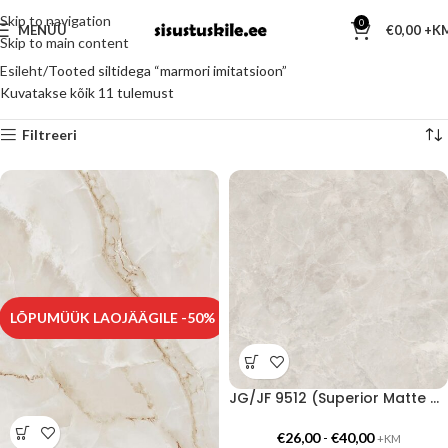
Skip to navigation
0
MENÜÜ
€
0,00
Skip to main content
Esileht
Tooted siltidega “marmori imitatsioon”
Kuvatakse kõik 11 tulemust
Filtreeri
LÕPUMÜÜK LAOJÄÄGILE -50%
JG/JF 9512 (Superior Matte Marble Warm)
€
26,00
-
€
40,00
+KM