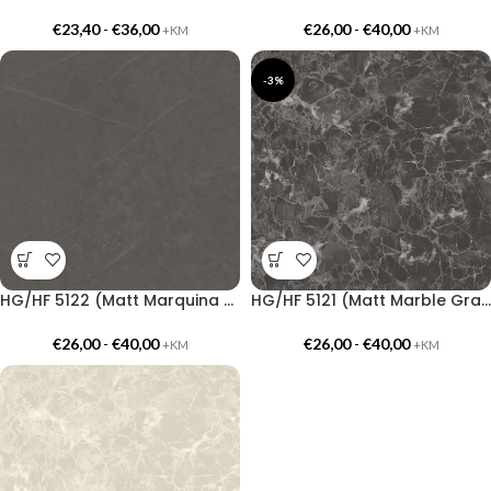
€
23,40
-
€
36,00
€
26,00
-
€
40,00
+KM
+KM
-3%
HG/HF 5122 (Matt Marquina Gray)
HG/HF 5121 (Matt Marble Gray)
€
26,00
-
€
40,00
€
26,00
-
€
40,00
+KM
+KM