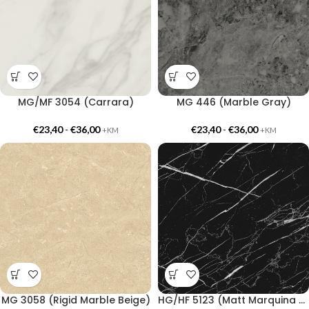
MG/MF 3054 (Carrara)
MG 446 (Marble Gray)
€
23,40
-
€
36,00
€
23,40
-
€
36,00
+KM
+KM
MG 3058 (Rigid Marble Beige)
HG/HF 5123 (Matt Marquina Black)