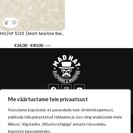
HG/HF 5120 (Matt Marble Beige)
€
26,00
-
€
40,00
+KM
info@sisustuskile.ee
+372 53715972
Me väärtustame teie privaatsust
Pärnu mnt 160E, 11317 Tallinn
Kasutame küpsiseid, et parandada teie sirvimiskogemust,
pakkuda isikupärastatud reklaame ja sisu ning analüüsida meie
Copyright
sisustuskile.ee
© 2026
liiklust. Vajutades „Nõustu kõigiga" annate nõusoleku
Privaatsuspoliitika
Müügitingimused
küpsiste kasutamiseks.