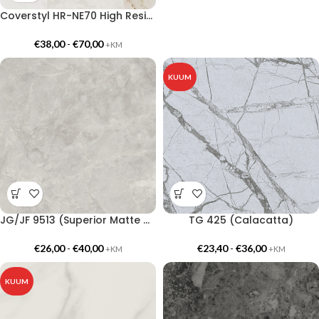
Coverstyl HR-NE70 High Resistance – Onyx Gold
€
38,00
-
€
70,00
+KM
KUUM
JG/JF 9513 (Superior Matte Marble Cool)
TG 425 (Calacatta)
€
26,00
-
€
40,00
€
23,40
-
€
36,00
+KM
+KM
KUUM