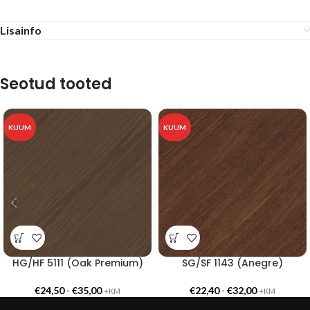
Lisainfo
Seotud tooted
KUUM
KUUM
HG/HF 5111 (Oak Premium)
SG/SF 1143 (Anegre)
€
24,50
-
€
35,00
€
22,40
-
€
32,00
+KM
+KM