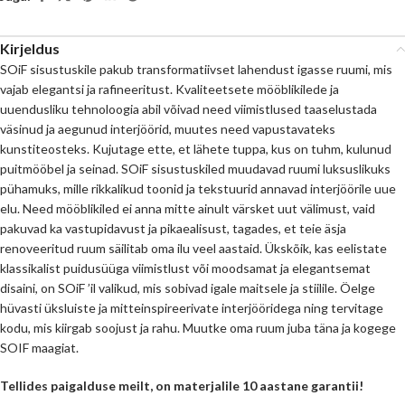
Kirjeldus
SOiF sisustuskile pakub transformatiivset lahendust igasse ruumi, mis
vajab elegantsi ja rafineeritust. Kvaliteetsete mööblikilede ja
uuendusliku tehnoloogia abil võivad need viimistlused taaselustada
väsinud ja aegunud interjöörid, muutes need vapustavateks
kunstiteosteks. Kujutage ette, et lähete tuppa, kus on tuhm, kulunud
puitmööbel ja seinad. SOiF sisustuskiled muudavad ruumi luksuslikuks
pühamuks, mille rikkalikud toonid ja tekstuurid annavad interjöörile uue
elu. Need mööblikiled ei anna mitte ainult värsket uut välimust, vaid
pakuvad ka vastupidavust ja pikaealisust, tagades, et teie äsja
renoveeritud ruum säilitab oma ilu veel aastaid. Ükskõik, kas eelistate
klassikalist puidusüüga viimistlust või moodsamat ja elegantsemat
disaini, on SOiF ’il valikud, mis sobivad igale maitsele ja stiilile. Öelge
hüvasti üksluiste ja mitteinspireerivate interjööridega ning tervitage
kodu, mis kiirgab soojust ja rahu. Muutke oma ruum juba täna ja kogege
SOIF maagiat.
Tellides paigalduse meilt, on materjalile 10 aastane garantii!