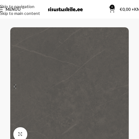
Skip to navigation
0
MENÜÜ
€
0,00
Skip to main content
Kliki suurendamiseks