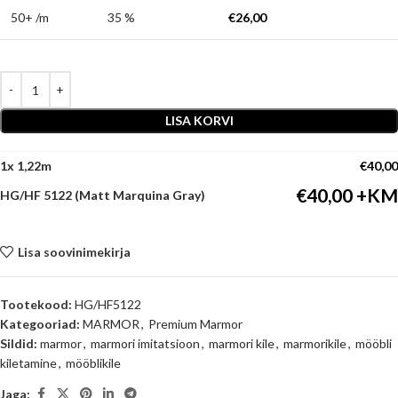
50+ /m
35 %
€
26,00
LISA KORVI
1
x
€
40,00
€
40,00
HG/HF 5122 (Matt Marquina Gray)
Lisa soovinimekirja
Tootekood:
HG/HF5122
Kategooriad:
MARMOR
,
Premium Marmor
Sildid:
marmor
,
marmori imitatsioon
,
marmori kile
,
marmorikile
,
mööbli
kiletamine
,
mööblikile
Jaga: