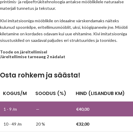
printimis- ja reljeeftrükitehnoloogia antakse mööblikilele naturaalse
materjali tunnetus ja tekstuur.
Kivi imitatsiooniga mööblikile on ideaalne värskendamaks näiteks
kulunud spoonkilpe, eritellimusmööblit, uksi, köögipaneele jne. Mööbli
kiletamine on kordades odavam kui uue ehitamine. Kivi imitatsiooniga
sisustuskiled on saadaval paljudes eri struktuurides ja toonides.
Toode on järeltellimisel
Järeltellimise tarneaeg 2 nädalat
Osta rohkem ja säästa!
KOGUS/M
SOODUS (%)
HIND (LISANDUB KM)
1 - 9
/m
—
€
40,00
10 - 49 /m
20 %
€
32,00