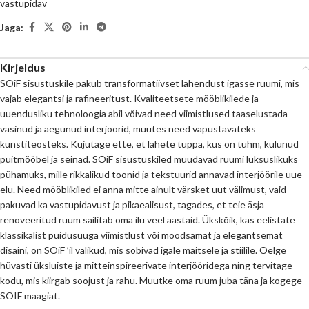
vastupidav
Jaga:
Kirjeldus
SOiF sisustuskile pakub transformatiivset lahendust igasse ruumi, mis
vajab elegantsi ja rafineeritust. Kvaliteetsete mööblikilede ja
uuendusliku tehnoloogia abil võivad need viimistlused taaselustada
väsinud ja aegunud interjöörid, muutes need vapustavateks
kunstiteosteks. Kujutage ette, et lähete tuppa, kus on tuhm, kulunud
puitmööbel ja seinad. SOiF sisustuskiled muudavad ruumi luksuslikuks
pühamuks, mille rikkalikud toonid ja tekstuurid annavad interjöörile uue
elu. Need mööblikiled ei anna mitte ainult värsket uut välimust, vaid
pakuvad ka vastupidavust ja pikaealisust, tagades, et teie äsja
renoveeritud ruum säilitab oma ilu veel aastaid. Ükskõik, kas eelistate
klassikalist puidusüüga viimistlust või moodsamat ja elegantsemat
disaini, on SOiF ’il valikud, mis sobivad igale maitsele ja stiilile. Öelge
hüvasti üksluiste ja mitteinspireerivate interjööridega ning tervitage
kodu, mis kiirgab soojust ja rahu. Muutke oma ruum juba täna ja kogege
SOIF maagiat.