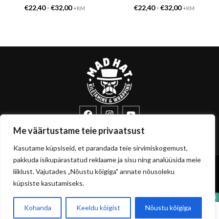
€
22,40
-
€
32,00
€
22,40
-
€
32,00
+KM
+KM
info@sisustuskile.ee
+372 53715972
Me väärtustame teie privaatsust
Pärnu mnt 160E, 11317 Tallinn
Kasutame küpsiseid, et parandada teie sirvimiskogemust,
pakkuda isikupärastatud reklaame ja sisu ning analüüsida meie
Copyright
sisustuskile.ee
© 2026
liiklust. Vajutades „Nõustu kõigiga" annate nõusoleku
Privaatsuspoliitika
Müügitingimused
küpsiste kasutamiseks.
Kohanda
Keeldu kõigist
Nõustu kõigiga
0