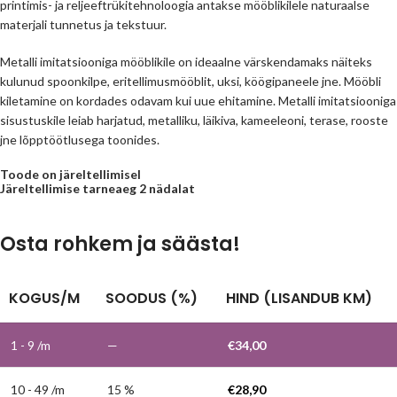
printimis- ja reljeeftrükitehnoloogia antakse mööblikilele naturaalse
materjali tunnetus ja tekstuur.
Metalli imitatsiooniga mööblikile on ideaalne värskendamaks näiteks
kulunud spoonkilpe, eritellimusmööblit, uksi, köögipaneele jne. Mööbli
kiletamine on kordades odavam kui uue ehitamine. Metalli imitatsiooniga
sisustuskile leiab harjatud, metalliku, läikiva, kameeleoni, terase, rooste
jne lõpptöötlusega toonides.
Toode on järeltellimisel
Järeltellimise tarneaeg 2 nädalat
Osta rohkem ja säästa!
KOGUS/M
SOODUS (%)
HIND (LISANDUB KM)
1 - 9
/m
—
€
34,00
10 - 49 /m
15 %
€
28,90