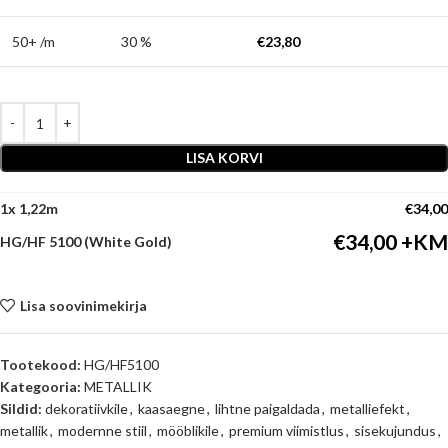
50+ /m
30 %
€
23,80
LISA KORVI
1
x
€
34,00
€
34,00
HG/HF 5100 (White Gold)
Lisa soovinimekirja
Tootekood:
HG/HF5100
Kategooria:
METALLIK
Sildid:
dekoratiivkile
,
kaasaegne
,
lihtne paigaldada
,
metalliefekt
,
metallik
,
modernne stiil
,
mööblikile
,
premium viimistlus
,
sisekujundus
,