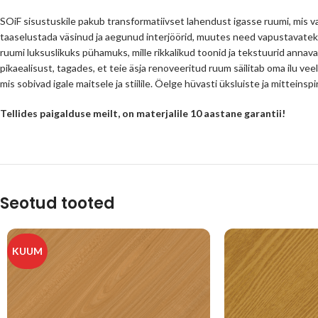
SOiF sisustuskile pakub transformatiivset lahendust igasse ruumi, mis va
taaselustada väsinud ja aegunud interjöörid, muutes need vapustavatek
ruumi luksuslikuks pühamuks, mille rikkalikud toonid ja tekstuurid annava
pikaealisust, tagades, et teie äsja renoveeritud ruum säilitab oma ilu veel
mis sobivad igale maitsele ja stiilile. Öelge hüvasti üksluiste ja mittein
Tellides paigalduse meilt, on materjalile 10 aastane garantii!
Seotud tooted
KUUM