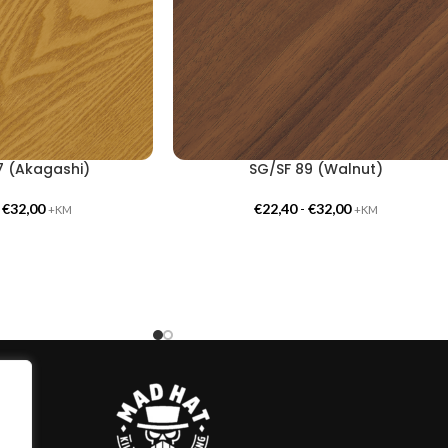
7 (Akagashi)
SG/SF 89 (Walnut)
-
€
32,00
€
22,40
-
€
32,00
+KM
+KM