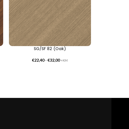
SG/SF 82 (Oak)
ZG/ZF 5043
€
22,40
-
€
32,00
€
23,
+KM