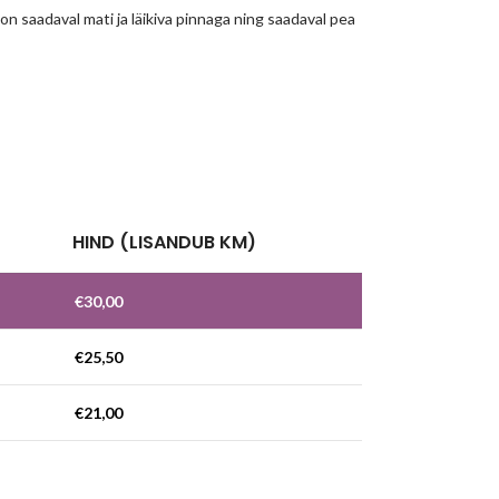
n saadaval mati ja läikiva pinnaga ning saadaval pea
!
HIND (LISANDUB KM)
€
30,00
€
25,50
€
21,00