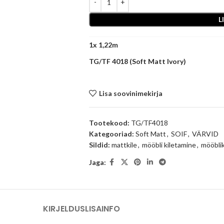
L
1
x
TG/TF 4018 (Soft Matt Ivory)
Lisa soovinimekirja
Tootekood:
TG/TF4018
Kategooriad:
Soft Matt
,
SOIF
,
VÄRVID
Sildid:
mattkile
,
mööbli kiletamine
,
mööblik
Jaga:
KIRJELDUS
LISAINFO