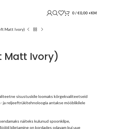
0
/
€
0,00
ft Matt Ivory)
t Matt Ivory)
liteetne sisustuskile loomaks kõrgekvaliteetseid
s- ja reljeeftrükitehnoloogia antakse mööblikilele
skendamaks näiteks kulunud spoonkilpe,
 Mööbli kiletamine on kordades odavam kui uue