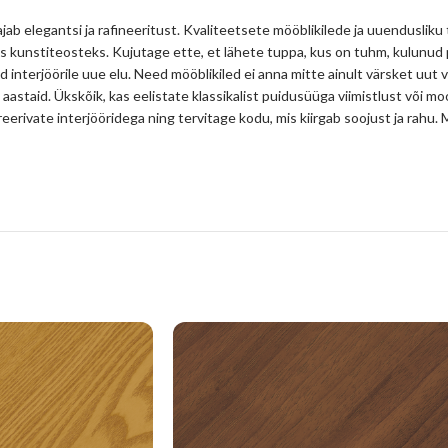
jab elegantsi ja rafineeritust. Kvaliteetsete mööblikilede ja uuendusliku
s kunstiteosteks. Kujutage ette, et lähete tuppa, kus on tuhm, kulunud
d interjöörile uue elu. Need mööblikiled ei anna mitte ainult värsket uut 
 aastaid. Ükskõik, kas eelistate klassikalist puidusüüga viimistlust või mo
spireerivate interjööridega ning tervitage kodu, mis kiirgab soojust ja ra