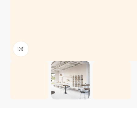
Kliki suurendamiseks