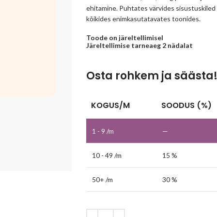
ehitamine. Puhtates värvides sisustuskiled o
kõikides enimkasutatavates toonides.
Toode on järeltellimisel
Järeltellimise tarneaeg 2 nädalat
Osta rohkem ja säästa
KOGUS/M
SOODUS (%)
1 - 9
/m
—
10 - 49 /m
15 %
50+ /m
30 %