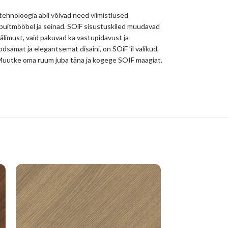
 tehnoloogia abil võivad need viimistlused
 puitmööbel ja seinad. SOiF sisustuskiled muudavad
välimust, vaid pakuvad ka vastupidavust ja
odsamat ja elegantsemat disaini, on SOiF ’il valikud,
hu. Muutke oma ruum juba täna ja kogege SOIF maagiat.