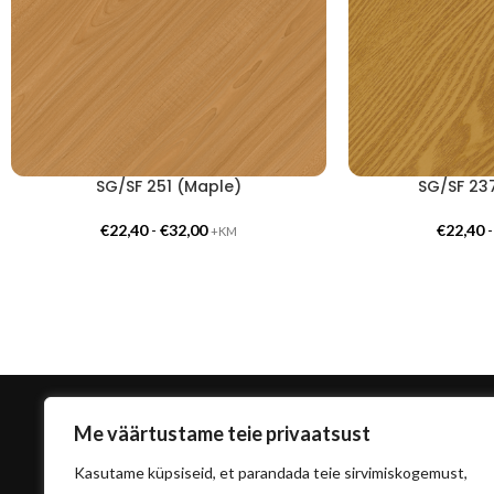
SG/SF 251 (Maple)
SG/SF 23
€
22,40
-
€
32,00
€
22,40
+KM
Me väärtustame teie privaatsust
Kasutame küpsiseid, et parandada teie sirvimiskogemust,