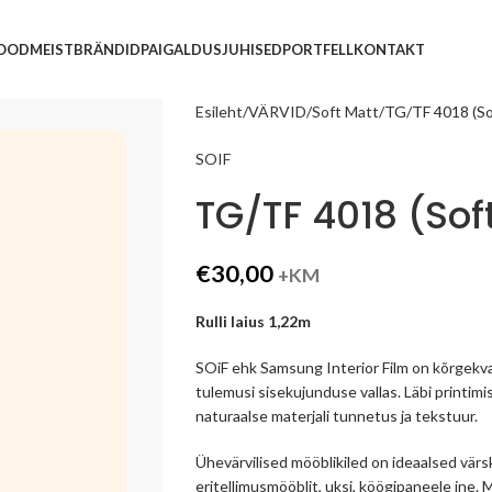
POOD
MEIST
BRÄNDID
PAIGALDUSJUHISED
PORTFELL
KONTAKT
Esileht
VÄRVID
Soft Matt
TG/TF 4018 (So
SOIF
TG/TF 4018 (Sof
€
30,00
+KM
Rulli laius 1,22m
SOiF ehk Samsung Interior Film on kõrgekva
tulemusi sisekujunduse vallas. Läbi printimi
naturaalse materjali tunnetus ja tekstuur.
Ühevärvilised mööblikiled on ideaalsed vär
eritellimusmööblit, uksi, köögipaneele jne.