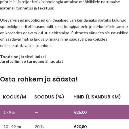
printimis- ja reljeeftrükitehnoloogia antakse mööblikilele naturaalse
materjali tunnetus ja tekstuur.
Ühevärvilised mööblikiled on ideaalsed värskendamaks näiteks kulunud
spoonkilpe, eritellimusmööblit, uksi, köögipaneele jne. Mööbli kiletamine
on kordades odavam kui uue ehitamine. Puhtates värvides sisustuskiled
on saadaval mati ja läikiva pinnaga ning saadaval pea kõikides
enimkasutatavates toonides.
Toode on järeltellimisel
Järeltellimise tarneaeg 2 nädalat
Osta rohkem ja säästa!
KOGUS/M
SOODUS (%)
HIND (LISANDUB KM)
1 - 9
/m
—
€
26,00
10 - 49 /m
20 %
€
20,80