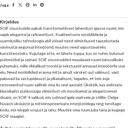
Jaga:
Kirjeldus
SOiF sisustuskile pakub transformatiivset lahendust igasse ruumi, mis
vajab elegantsi ja rafineeritust. Kvaliteetsete mööblikilede ja
uuendusliku tehnoloogia abil võivad need viimistlused taaselustada
väsinud ja aegunud interjöörid, muutes need vapustavateks
kunstiteosteks. Kujutage ette, et lähete tuppa, kus on tuhm, kulunud
puitmööbel ja seinad. SOiF sisustuskiled muudavad ruumi luksuslikuks
pühamuks, mille rikkalikud toonid ja tekstuurid annavad interjöörile uue
elu. Need mööblikiled ei anna mitte ainult värsket uut välimust, vaid
pakuvad ka vastupidavust ja pikaealisust, tagades, et teie äsja
renoveeritud ruum säilitab oma ilu veel aastaid. Ükskõik, kas eelistate
klassikalist puidusüüga viimistlust või moodsamat ja elegantsemat
disaini, on SOiF ’il valikud, mis sobivad igale maitsele ja stiilile. Öelge
hüvasti üksluiste ja mitteinspireerivate interjööridega ning tervitage
kodu, mis kiirgab soojust ja rahu. Muutke oma ruum juba täna ja kogege
SOIF maagiat.