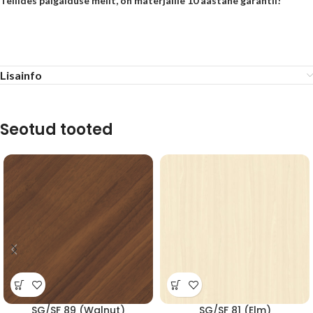
Tellides paigalduse meilt, on materjalile 10 aastane garantii!
Lisainfo
Seotud tooted
SG/SF 89 (Walnut)
SG/SF 81 (Elm)