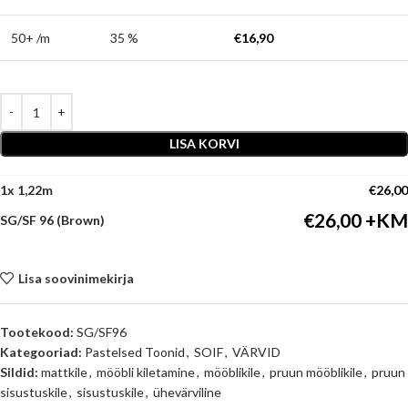
50+ /m
35 %
€
16,90
LISA KORVI
1
x
€
26,00
€
26,00
SG/SF 96 (Brown)
Lisa soovinimekirja
Tootekood:
SG/SF96
Kategooriad:
Pastelsed Toonid
,
SOIF
,
VÄRVID
Sildid:
mattkile
,
mööbli kiletamine
,
mööblikile
,
pruun mööblikile
,
pruun
sisustuskile
,
sisustuskile
,
ühevärviline