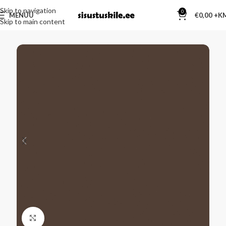
Skip to navigation
0
MENÜÜ
€
0,00
Skip to main content
Kliki suurendamiseks