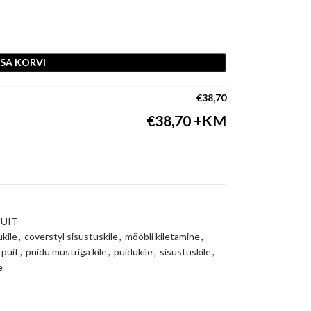
ISA KORVI
€
38,70
€
38,70
PUIT
ukile
,
coverstyl sisustuskile
,
mööbli kiletamine
,
 puit
,
puidu mustriga kile
,
puidukile
,
sisustuskile
,
e