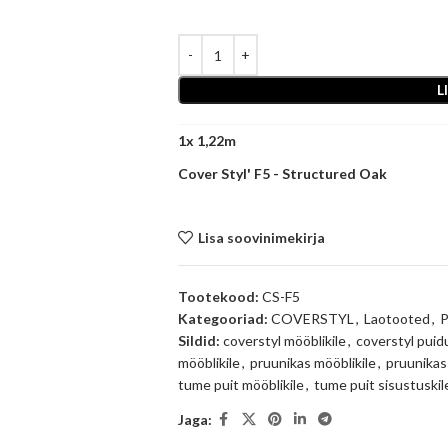
L
1
x
Cover Styl' F5 - Structured Oak
Lisa soovinimekirja
Tootekood:
CS-F5
Kategooriad:
COVERSTYL
,
Laotooted
,
Sildid:
coverstyl mööblikile
,
coverstyl puid
mööblikile
,
pruunikas mööblikile
,
pruunikas
tume puit mööblikile
,
tume puit sisustuskil
Jaga: