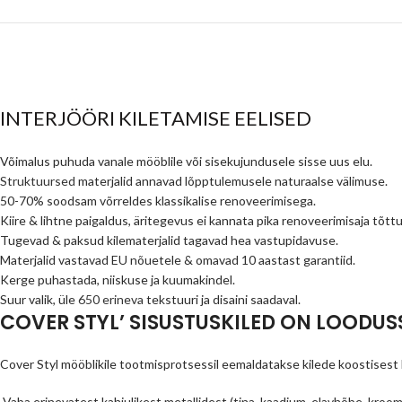
INTERJÖÖRI KILETAMISE EELISED
Võimalus puhuda vanale mööblile või sisekujundusele sisse uus elu.
Struktuursed
materjalid annavad lõpptulemusele naturaalse välimuse.
50-70% soodsam võrreldes klassikalise renoveerimisega.
Kiire & lihtne paigaldus, äritegevus ei kannata pika renoveerimisaja tõttu
Tugevad & paksud kilematerjalid tagavad hea vastupidavuse.
Materjalid vastavad EU nõuetele & omavad 10 aastast garantiid.
Kerge puhastada, niiskuse ja kuumakindel.
Suur valik, üle
650 erineva
tekstuuri ja disaini saadaval.
COVER STYL’ SISUSTUSKILED ON LOODU
Cover Styl mööblikile tootmisprotsessil eemaldatakse kilede koostisest
Vaba erinevatest kahjulikest metallidest (tina, kaadium, elavhõbe, kroom 