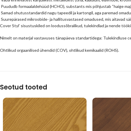
Puududb formaalaldehüüd (HCHO), substants mis põhjustab “haige maj
Samad ohutusstandardid nagu tapeedil ja kartongil, aga paremad omad
Suurepärased mikroobide- ja hallitusvastased omadused, mis aitavad säi
Cover Styl’
sisustuskiled on loodussõbralikud, tulekindlad ja nende tööki
Nimelt on materjal vastavuses tänapäeva standartidega: Tulekindluse
Ohtlikud orgaanilised ühendid (COV), ohtlikud kemikaalid (ROHS).
Seotud tooted