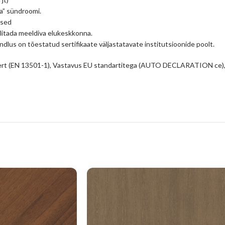
a” sündroomi.
used
litada meeldiva elukeskkonna.
ndlus on tõestatud sertifikaate väljastatavate institutsioonide poolt.
 cert (EN 13501-1), Vastavus EU standartitega (AUTO DECLARATION ce),