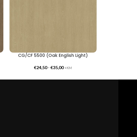
CG/CF 5500 (Oak English Light)
CG/CF 55
€
24,50
-
€
35,00
€
24,
+KM