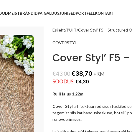
POOD
MEIST
BRÄNDID
PAIGALDUSJUHISED
PORTFELL
KONTAKT
Esileht
PUIT
Cover Styl’ F5 – Structured 
COVERSTYL
Cover Styl’ F5 
€
38,70
€
43,00
+KM
SOODUS:
€
4,30
Rulli laius 1,22m
Cover Styl
arhitektuursed sisustuskiled so
tegemist siis kaubanduskeskuse, hotelli, p
renoveerimises.
Lai valik erinevaid tekstuurseid mustreid ja