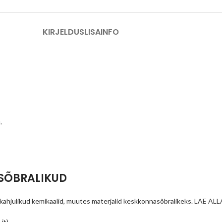
KIRJELDUS
LISAINFO
.
SSÕBRALIKUD
 kahjulikud kemikaalid, muutes materjalid keskkonnasõbralikeks.
LAE AL
jt)