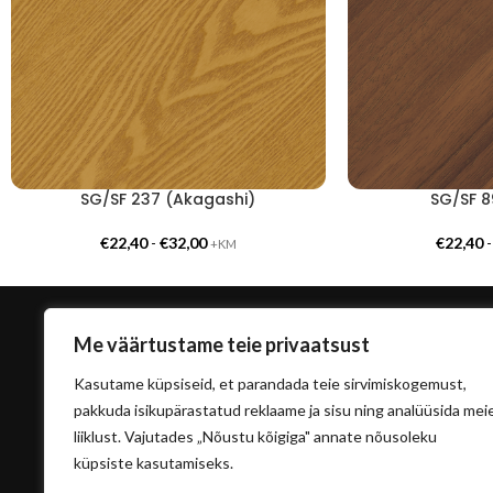
SG/SF 237 (Akagashi)
SG/SF 8
€
22,40
-
€
32,00
€
22,40
+KM
Me väärtustame teie privaatsust
Kasutame küpsiseid, et parandada teie sirvimiskogemust,
pakkuda isikupärastatud reklaame ja sisu ning analüüsida mei
liiklust. Vajutades „Nõustu kõigiga" annate nõusoleku
küpsiste kasutamiseks.
info@sisu