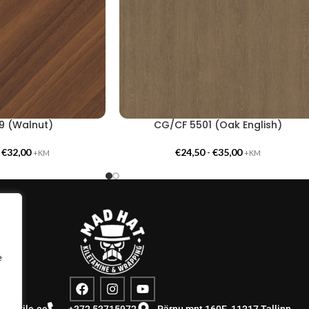
9 (Walnut)
CG/CF 5501 (Oak English)
-
€
32,00
€
24,50
-
€
35,00
+KM
+KM
e
stuskile.ee
+372 53715972
Pärnu mnt 160E, 11317 Tallinn