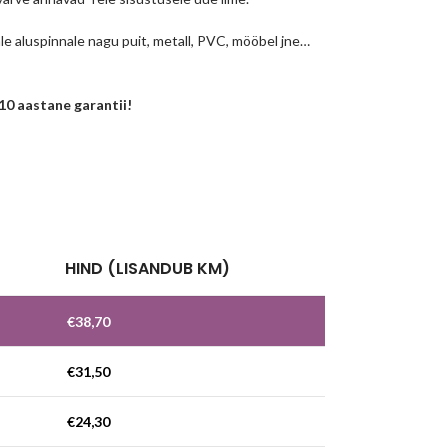
ale aluspinnale nagu puit, metall, PVC, mööbel jne…
 10 aastane garantii!
!
HIND (LISANDUB KM)
€
38,70
€
31,50
€
24,30