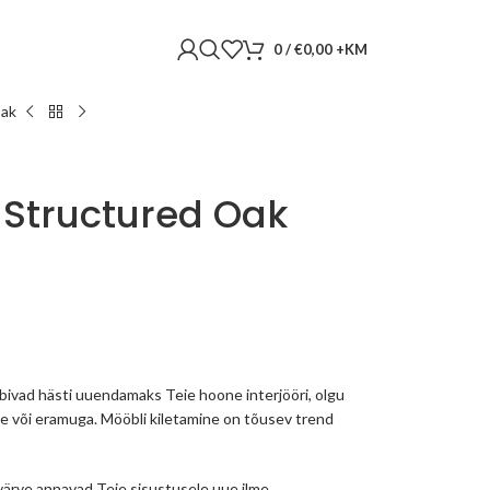
0
/
€
0,00
Oak
– Structured Oak
bivad hästi uuendamaks Teie hoone interjööri, olgu
oe või eramuga. Mööbli kiletamine on tõusev trend
 värve annavad Teie sisustusele uue ilme.