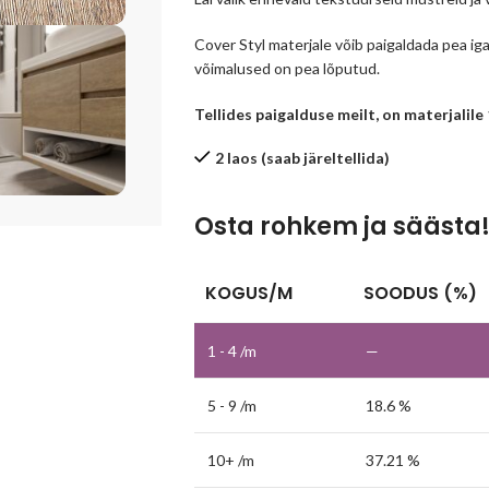
Cover Styl materjale võib paigaldada pea ig
võimalused on pea lõputud.
Tellides paigalduse meilt, on materjalile
2 laos (saab järeltellida)
Osta rohkem ja säästa
KOGUS/M
SOODUS (%)
1 - 4
/m
—
5 - 9 /m
18.6 %
10+ /m
37.21 %