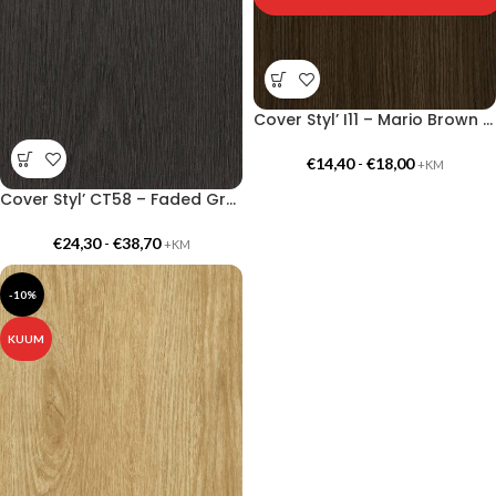
Cover Styl’ I11 – Mario Brown Oak
€
14,40
-
€
18,00
+KM
Cover Styl’ CT58 – Faded Grey
€
24,30
-
€
38,70
+KM
-10%
KUUM