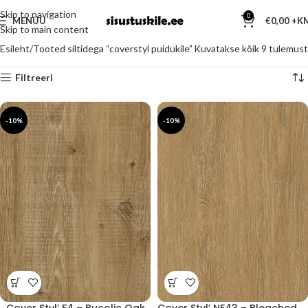
Skip to navigation
0
MENÜÜ
€
0,00
Skip to main content
Esileht
Tooted siltidega “coverstyl puidukile”
Kuvatakse kõik 9 tulemust
Filtreeri
-10%
-10%
Cover Styl’ F4 – Bucolic Oak
Cover Styl’ NF43 – Bleached Bronze Oak