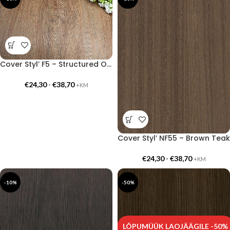
Cover Styl’ F5 – Structured Oak
€
24,30
-
€
38,70
+KM
Cover Styl’ NF55 – Brown Teak
€
24,30
-
€
38,70
+KM
-10%
-50%
LÕPUMÜÜK LAOJÄÄGILE -50%