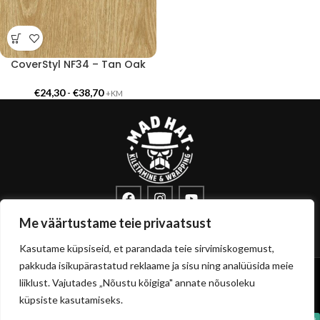
CoverStyl NF34 – Tan Oak
€
24,30
-
€
38,70
+KM
info@sisustuskile.ee
+372 53715972
Me väärtustame teie privaatsust
Pärnu mnt 160E, 11317 Tallinn
Kasutame küpsiseid, et parandada teie sirvimiskogemust,
pakkuda isikupärastatud reklaame ja sisu ning analüüsida meie
Copyright
sisustuskile.ee
© 2026
liiklust. Vajutades „Nõustu kõigiga" annate nõusoleku
Privaatsuspoliitika
Müügitingimused
küpsiste kasutamiseks.