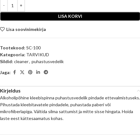
LISA KORVI
Lisa soovinimekirja
Tootekood:
SC-100
Kategooria:
TARVIKUD
Sildid:
cleaner
,
puhastusvedelik
Jaga:
Kirjeldus
Alkoholipõhine kleebispinna puhastusvedelik pindade ettevalmistuseks.
Pihustada kleebitavatele pindadele, puhastada paberi või
mikrofiiberlapiga. Vältida silma sattumist ja mitte sisse hingata. Hoida
laste eest kättesaamatus kohas.