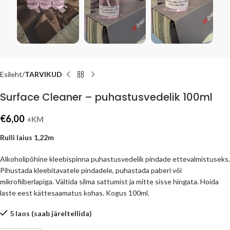
Esileht
TARVIKUD
Surface Cleaner – puhastusvedelik 100ml
€
6,00
+KM
Rulli laius 1,22m
Alkoholipõhine kleebispinna puhastusvedelik pindade ettevalmistuseks.
Pihustada kleebitavatele pindadele, puhastada paberi või
mikrofiiberlapiga. Vältida silma sattumist ja mitte sisse hingata. Hoida
laste eest kättesaamatus kohas. Kogus 100ml.
5 laos (saab järeltellida)