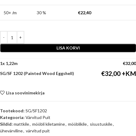
50+ /m
30 %
€
22,40
LISA KORVI
1
x
€
32,00
€
32,00
SG/SF 1202 (Painted Wood Eggshell)
Lisa soovinimekirja
Tootekood:
SG/SF1202
Kategooria:
Värvitud Puit
Sildid:
mattkile
,
mööbli kiletamine
,
mööblikile
,
sisustuskile
,
ühevärviline
,
värvitud puit