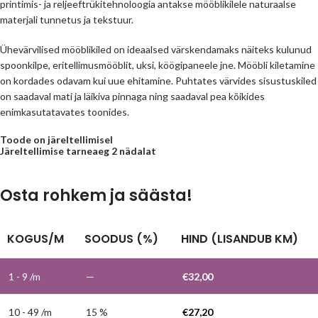
printimis- ja reljeeftrükitehnoloogia antakse mööblikilele naturaalse
materjali tunnetus ja tekstuur.
Ühevärvilised mööblikiled on ideaalsed värskendamaks näiteks kulunud
spoonkilpe, eritellimusmööblit, uksi, köögipaneele jne. Mööbli kiletamine
on kordades odavam kui uue ehitamine. Puhtates värvides sisustuskiled
on saadaval mati ja läikiva pinnaga ning saadaval pea kõikides
enimkasutatavates toonides.
Toode on järeltellimisel
Järeltellimise tarneaeg 2 nädalat
Osta rohkem ja säästa!
KOGUS/M
SOODUS (%)
HIND (LISANDUB KM)
1 - 9
/m
—
€
32,00
10 - 49 /m
15 %
€
27,20