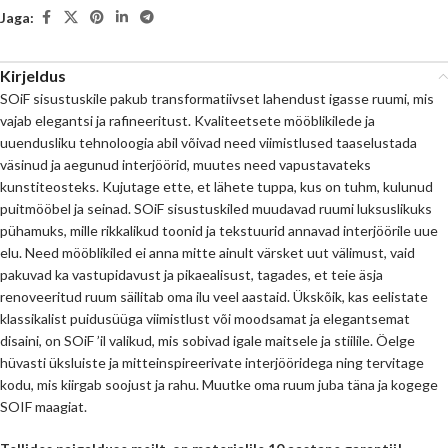
Jaga:
Kirjeldus
SOiF sisustuskile pakub transformatiivset lahendust igasse ruumi, mis
vajab elegantsi ja rafineeritust. Kvaliteetsete mööblikilede ja
uuendusliku tehnoloogia abil võivad need viimistlused taaselustada
väsinud ja aegunud interjöörid, muutes need vapustavateks
kunstiteosteks. Kujutage ette, et lähete tuppa, kus on tuhm, kulunud
puitmööbel ja seinad. SOiF sisustuskiled muudavad ruumi luksuslikuks
pühamuks, mille rikkalikud toonid ja tekstuurid annavad interjöörile uue
elu. Need mööblikiled ei anna mitte ainult värsket uut välimust, vaid
pakuvad ka vastupidavust ja pikaealisust, tagades, et teie äsja
renoveeritud ruum säilitab oma ilu veel aastaid. Ükskõik, kas eelistate
klassikalist puidusüüga viimistlust või moodsamat ja elegantsemat
disaini, on SOiF ’il valikud, mis sobivad igale maitsele ja stiilile. Öelge
hüvasti üksluiste ja mitteinspireerivate interjööridega ning tervitage
kodu, mis kiirgab soojust ja rahu. Muutke oma ruum juba täna ja kogege
SOIF maagiat.