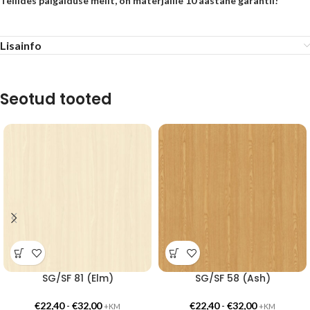
Tellides paigalduse meilt, on materjalile 10 aastane garantii!
Lisainfo
Seotud tooted
SG/SF 81 (Elm)
SG/SF 58 (Ash)
€
22,40
-
€
32,00
€
22,40
-
€
32,00
+KM
+KM