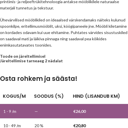
printimis- ja reljeeftrükitehnoloogia antakse mööblikilele naturaalse
materjali tunnetus ja tekstuur.
Ühevärvilised mööblikiled on ideaalsed värskendamaks näiteks kulunud
spoonkilpe, eritellimusmööblit, uksi, köögipaneele jne. Mööbli kiletamine
on kordades odavam kui uue ehitamine. Puhtates värvides sisustuskiled
on saadaval mati ja läikiva pinnaga ning saadaval pea kõikides
enimkasutatavates toonides.
Toode on järeltellimisel
Järeltellimise tarneaeg 2 nädalat
Osta rohkem ja säästa!
KOGUS/M
SOODUS (%)
HIND (LISANDUB KM)
1 - 9
/m
—
€
26,00
10 - 49 /m
20 %
€
20,80