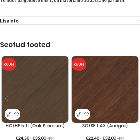
Tellides paigalduse meilt, on materjalile 10 aastane garantii!
Lisainfo
Seotud tooted
KUUM
KUUM
HG/HF 5111 (Oak Premium)
SG/SF 1143 (Anegre)
€
24,50
-
€
35,00
€
22,40
-
€
32,00
+KM
+KM