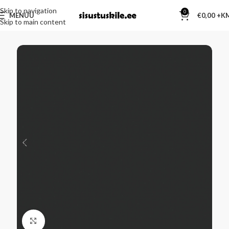
Skip to navigation
0
MENÜÜ
€
0,00
Skip to main content
Kliki suurendamiseks