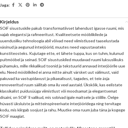
Jaga:
Kirjeldus
SOiF sisustuskile pakub transformatiivset lahendust igasse ruumi, mis
vajab elegantsi ja rafineeritust. Kvaliteetsete mööblikilede ja
uuendusliku tehnoloogia abil võivad need viimistlused taaselustada
väsinud ja aegunud interjöörid, muutes need vapustavateks
kunstiteosteks. Kujutage ette, et lähete tuppa, kus on tuhm, kulunud
puitmööbel ja seinad. SOiF sisustuskiled muudavad ruumi luksuslikuks
pühamuks, mille rikkalikud toonid ja tekstuurid annavad interjöörile uue
elu. Need mööblikiled ei anna mitte ainult värsket uut välimust, vaid
pakuvad ka vastupidavust ja pikaealisust, tagades, et teie äsja
renoveeritud ruum säilitab oma ilu veel aastaid. Ükskõik, kas eelistate
klassikalist puidusüüga viimistlust või moodsamat ja elegantsemat
disaini, on SOiF ’il valikud, mis sobivad igale maitsele ja stiilile. Öelge
hüvasti üksluiste ja mitteinspireerivate interjööridega ning tervitage
kodu, mis kiirgab soojust ja rahu. Muutke oma ruum juba täna ja kogege
SOIF maagiat.