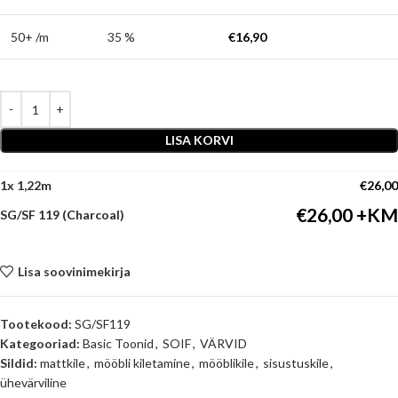
50+ /m
35 %
€
16,90
LISA KORVI
1
x
€
26,00
€
26,00
SG/SF 119 (Charcoal)
Lisa soovinimekirja
Tootekood:
SG/SF119
Kategooriad:
Basic Toonid
,
SOIF
,
VÄRVID
Sildid:
mattkile
,
mööbli kiletamine
,
mööblikile
,
sisustuskile
,
ühevärviline