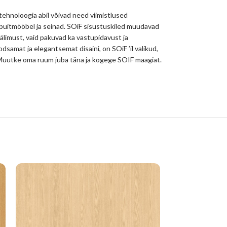
 tehnoloogia abil võivad need viimistlused
 puitmööbel ja seinad. SOiF sisustuskiled muudavad
välimust, vaid pakuvad ka vastupidavust ja
odsamat ja elegantsemat disaini, on SOiF ’il valikud,
hu. Muutke oma ruum juba täna ja kogege SOIF maagiat.
KUUM