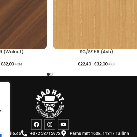
9 (Walnut)
SG/SF 58 (Ash)
-
€
32,00
€
22,40
-
€
32,00
+KM
+KM
e
stuskile.ee
+372 53715972
Pärnu mnt 160E, 11317 Tallinn