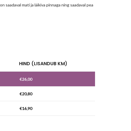
n saadaval mati ja läikiva pinnaga ning saadaval pea
!
HIND (LISANDUB KM)
€
26,00
€
20,80
€
16,90