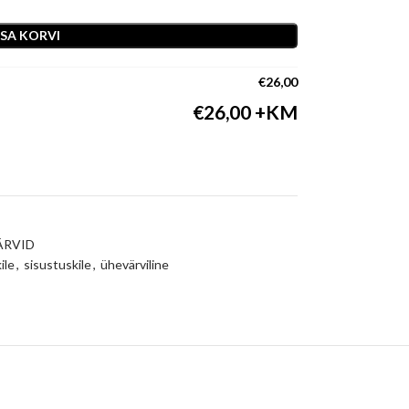
ISA KORVI
€
26,00
€
26,00
ÄRVID
ile
,
sisustuskile
,
ühevärviline