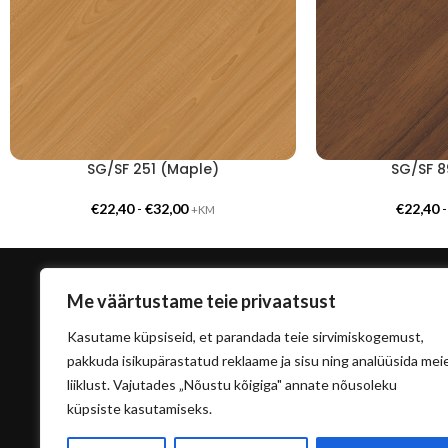
SG/SF 251 (Maple)
SG/SF 8
€
22,40
-
€
32,00
€
22,40
+KM
Me väärtustame teie privaatsust
Kasutame küpsiseid, et parandada teie sirvimiskogemust,
pakkuda isikupärastatud reklaame ja sisu ning analüüsida mei
liiklust. Vajutades „Nõustu kõigiga" annate nõusoleku
küpsiste kasutamiseks.
info@sisu