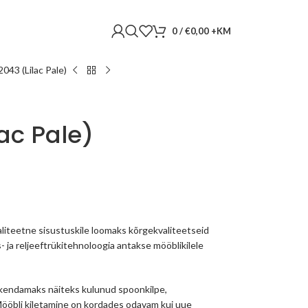
0
/
€
0,00
043 (Lilac Pale)
ac Pale)
liteetne sisustuskile loomaks kõrgekvaliteetseid
s- ja reljeeftrükitehnoloogia antakse mööblikilele
skendamaks näiteks kulunud spoonkilpe,
 Mööbli kiletamine on kordades odavam kui uue