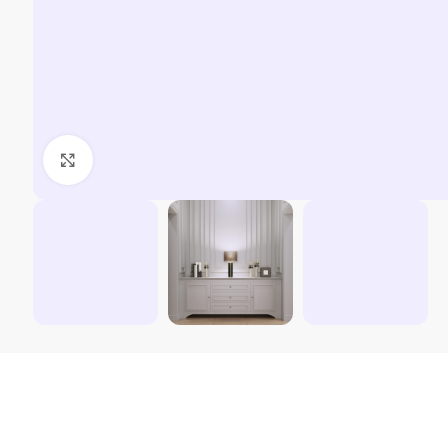
Kliki suurendamiseks