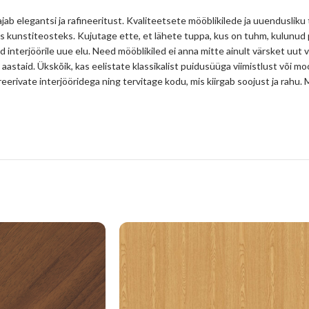
jab elegantsi ja rafineeritust. Kvaliteetsete mööblikilede ja uuendusliku
s kunstiteosteks. Kujutage ette, et lähete tuppa, kus on tuhm, kulunud
d interjöörile uue elu. Need mööblikiled ei anna mitte ainult värsket uut 
 aastaid. Ükskõik, kas eelistate klassikalist puidusüüga viimistlust või mo
spireerivate interjööridega ning tervitage kodu, mis kiirgab soojust ja ra