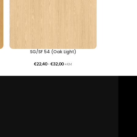
SG/SF 54 (Oak Light)
CG/CF 55
€
22,40
-
€
32,00
€
24,
+KM