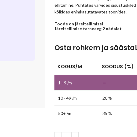
ehitamine. Puhtates värvides sisustuskiled o
kõikides enimkasutatavates toonides.
Toode on järeltellimisel
Järeltellimise tarneaeg 2 nädalat
Osta rohkem ja säästa
KOGUS/M
SOODUS (%)
1 - 9
/m
—
10 - 49 /m
20 %
50+ /m
35 %