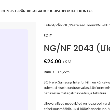
POOD
MEIST
BRÄNDID
PAIGALDUSJUHISED
PORTFELL
KONTAKT
Esileht
VÄRVID
Pastelsed Toonid
NG/NF 2
SOIF
NG/NF 2043 (Lil
€
26,00
+KM
Rulli laius 1,22m
SOiF ehk Samsung Interior Film on kõrgekva
tulemusi sisekujunduse vallas. Läbi printimi
naturaalse materjali tunnetus ja tekstuur.
Ühevärvilised mööblikiled on ideaalsed vär
eritellimusmööblit, uksi, köögipaneele jne.