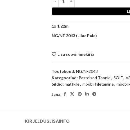
L
1
x
NG/NF 2043 (Lilac Pale)
Lisa soovinimekirja
Tootekood:
NG/NF2043
Kategooriad:
Pastelsed Toonid
,
SOIF
,
V
Sildid:
mattkile
,
mööbli kiletamine
,
mööblik
Jaga:
KIRJELDUS
LISAINFO