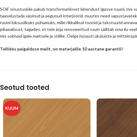
SOiF sisustuskile pakub transformatiivset lahendust igasse ruumi, mis va
taaselustada väsinud ja aegunud interjöörid, muutes need vapustavatek
ruumi luksuslikuks pühamuks, mille rikkalikud toonid ja tekstuurid annava
pikaealisust, tagades, et teie äsja renoveeritud ruum säilitab oma ilu veel
mis sobivad igale maitsele ja stiilile. Öelge hüvasti üksluiste ja mittein
Tellides paigalduse meilt, on materjalile 10 aastane garantii!
Seotud tooted
KUUM